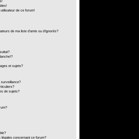
s!
bles!
 utilisateur de ce forum!
ateurs de ma liste d’amis ou d’ignorés?
sultat?
lanche!?
ages et sujets?
a surveillance?
ticuliers?
es de sujets?
orum?
ible?
s légales concernant ce forum?