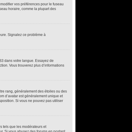
z modifier vos préférences pour le fuseau
fuseau horaire, comme la plupart des
’heure. Signalez ce problème à
pBB3 dans votre langue. Essayez de
uction. Vous trouverez plus d’informations
otre rang, généralement des étoiles ou des
om d’avatar est généralement unique et
sposition. Si vous ne pouvez pas utiliser
rs tels que les modérateurs et
teur. Si vous abusez des forums en postant