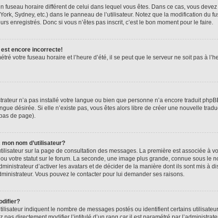
r un fuseau horaire différent de celui dans lequel vous êtes. Dans ce cas, vous deve
York, Sydney, etc.) dans le panneau de l’utilisateur. Notez que la modification du 
urs enregistrés. Donc si vous n’êtes pas inscrit, c’est le bon moment pour le faire.
 est encore incorrecte!
tré votre fuseau horaire et l’heure d’été, il se peut que le serveur ne soit pas à l
strateur n’a pas installé votre langue ou bien que personne n’a encore traduit ph
angue désirée. Si elle n’existe pas, vous êtes alors libre de créer une nouvelle trad
 bas de page).
 mon nom d’utilisateur?
tilisateur sur la page de consultation des messages. La première est associée à v
u votre statut sur le forum. La seconde, une image plus grande, connue sous le n
dministrateur d’activer les avatars et de décider de la manière dont ils sont mis à di
administrateur. Vous pouvez le contacter pour lui demander ses raisons.
difier?
ilisateur indiquent le nombre de messages postés ou identifient certains utilisateu
pas directement modifier l’intitulé d’un rang car il est paramétré par l’administra