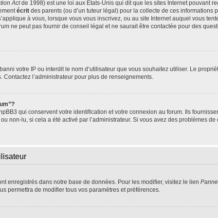
tion Act
de 1998) est une loi aux Etats-Unis qui dit que les sites Internet pouvant r
tement
écrit
des parents (ou d’un tuteur légal) pour la collecte de ces informations 
s’applique à vous, lorsque vous vous inscrivez, ou au site Internet auquel vous te
um ne peut pas fournir de conseil légal et ne saurait être contactée pour des questi
t banni votre IP ou interdit le nom d’utilisateur que vous souhaitez utiliser. Le propr
s. Contactez l’administrateur pour plus de renseignements.
orum”?
BB3 qui conservent votre identification et votre connexion au forum. Ils fournissen
 ou non-lu, si cela a été activé par l’administrateur. Si vous avez des problèmes 
lisateur
ont enregistrés dans notre base de données. Pour les modifier, visitez le lien
Pannea
us permettra de modifier tous vos paramètres et préférences.