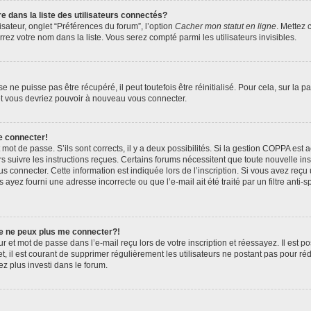
ans la liste des utilisateurs connectés?
sateur, onglet “Préférences du forum”, l’option
Cacher mon statut en ligne
. Mettez 
rez votre nom dans la liste. Vous serez compté parmi les utilisateurs invisibles.
ne puisse pas être récupéré, il peut toutefois être réinitialisé. Pour cela, sur la 
 et vous devriez pouvoir à nouveau vous connecter.
e connecter!
t mot de passe. S’ils sont corrects, il y a deux possibilités. Si la gestion COPPA est
ors suivre les instructions reçues. Certains forums nécessitent que toute nouvelle i
s connecter. Cette information est indiquée lors de l’inscription. Si vous avez reçu 
 ayez fourni une adresse incorrecte ou que l’e-mail ait été traité par un filtre anti-
je ne peux plus me connecter?!
 et mot de passe dans l’e-mail reçu lors de votre inscription et réessayez. Il est po
, il est courant de supprimer régulièrement les utilisateurs ne postant pas pour réd
ez plus investi dans le forum.