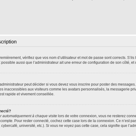
scription
emièrement, vérifiez que vos nom d’utilisateur et mot de passe sont corrects. S’ils l
t possible aussi que l’administrateur ait une erreur de configuration de son côté, et q
dministrateur peut décider si vous devez vous inscrire pour poster des messages. P
res inaccessibles aux visiteurs comme les avatars personnalisés, la messagerie pri
 est rapide et vivement conseillée.
necté?
r automatiquement à chaque visite
lors de votre connexion, vous ne resterez con
 compte. Pour rester connecté, cochez cette case lors de la connexion. Ce n’est pa
ybercafé, université, etc.). Si vous ne voyez pas cette case, cela signifie que l’adm