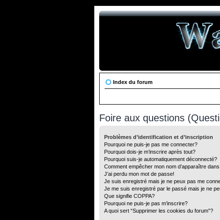
Index du forum
Foire aux questions (Ques
Problèmes d’identification et d’inscription
Pourquoi ne puis-je pas me connecter?
Pourquoi dois-je m’inscrire après tout?
Pourquoi suis-je automatiquement déconnecté?
Comment empêcher mon nom d’apparaître dans la 
J’ai perdu mon mot de passe!
Je suis enregistré mais je ne peux pas me conne
Je me suis enregistré par le passé mais je ne p
Que signifie COPPA?
Pourquoi ne puis-je pas m’inscrire?
A quoi sert “Supprimer les cookies du forum”?