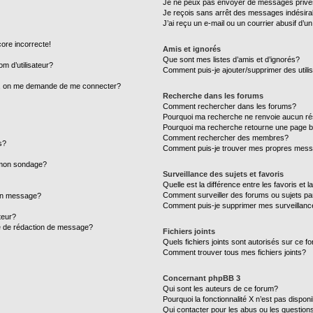
Je ne peux pas envoyer de messages privé
Je reçois sans arrêt des messages indésira
J’ai reçu un e-mail ou un courrier abusif d’un
core incorrecte!
Amis et ignorés
Que sont mes listes d’amis et d’ignorés?
m d’utilisateur?
Comment puis-je ajouter/supprimer des utilis
ur, on me demande de me connecter?
Recherche dans les forums
Comment rechercher dans les forums?
Pourquoi ma recherche ne renvoie aucun ré
Pourquoi ma recherche retourne une page b
Comment rechercher des membres?
s?
Comment puis-je trouver mes propres mess
à mon sondage?
Surveillance des sujets et favoris
Quelle est la différence entre les favoris et l
Comment surveiller des forums ou sujets par
mon message?
Comment puis-je supprimer mes surveillanc
teur?
ge de rédaction de message?
Fichiers joints
Quels fichiers joints sont autorisés sur ce f
Comment trouver tous mes fichiers joints?
Concernant phpBB 3
Qui sont les auteurs de ce forum?
Pourquoi la fonctionnalité X n’est pas dispon
Qui contacter pour les abus ou les question