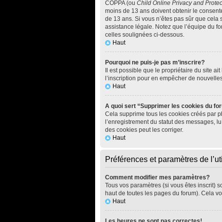
COPPA (ou
Child Online Privacy and Protec
moins de 13 ans doivent obtenir le consen
de 13 ans. Si vous n’êtes pas sûr que cela 
assistance légale. Notez que l’équipe du for
celles soulignées ci-dessous.
Haut
Pourquoi ne puis-je pas m’inscrire?
Il est possible que le propriétaire du site ai
l’inscription pour en empêcher de nouvelle
Haut
A quoi sert “Supprimer les cookies du f
Cela supprime tous les cookies créés par php
l’enregistrement du statut des messages, lu
des cookies peut les corriger.
Haut
Préférences et paramètres de l’uti
Comment modifier mes paramètres?
Tous vos paramètres (si vous êtes inscrit) s
haut de toutes les pages du forum). Cela vo
Haut
Les heures ne sont pas correctes!