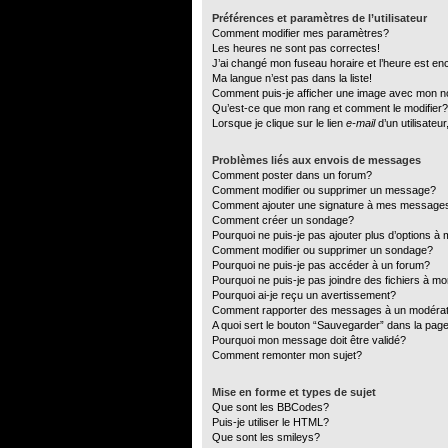
Préférences et paramètres de l’utilisateur
Comment modifier mes paramètres?
Les heures ne sont pas correctes!
J’ai changé mon fuseau horaire et l’heure est en
Ma langue n’est pas dans la liste!
Comment puis-je afficher une image avec mon no
Qu’est-ce que mon rang et comment le modifier?
Lorsque je clique sur le lien
e-mail
d’un utilisate
Problèmes liés aux envois de messages
Comment poster dans un forum?
Comment modifier ou supprimer un message?
Comment ajouter une signature à mes message
Comment créer un sondage?
Pourquoi ne puis-je pas ajouter plus d’options 
Comment modifier ou supprimer un sondage?
Pourquoi ne puis-je pas accéder à un forum?
Pourquoi ne puis-je pas joindre des fichiers à 
Pourquoi ai-je reçu un avertissement?
Comment rapporter des messages à un modéra
A quoi sert le bouton “Sauvegarder” dans la pa
Pourquoi mon message doit être validé?
Comment remonter mon sujet?
Mise en forme et types de sujet
Que sont les BBCodes?
Puis-je utiliser le HTML?
Que sont les smileys?