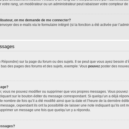
 votre rang, un modérateur ou un administrateur peut rabaisser votre compteur d
ilisateur, on me demande de me connecter?
’envoyer des e-mails via le formulaire intégré (si la fonction a été activée par l’ad
essages
Répondre) sur la page du forum ou des sujets. Il se peut que vous ayez besoin d’
en bas des pages des forums et des sujets, exemple: Vous
pouvez
poster des nouvea
sage?
ur, vous ne pouvez modifier ou supprimer que vos propres messages. Vous pouvez
cliquant sur le bouton
éditer
du message correspondant. Si quelqu’un a déjà répondu
le nombre de fois qu’il a été modifié ainsi que la date et l’heure de la dernière éd
essage, cependant ils ont la possibilité de laisser une note indiquant qu’ils ont mo
 supprimer un message une fois que quelqu’un y a répondu.
messages?