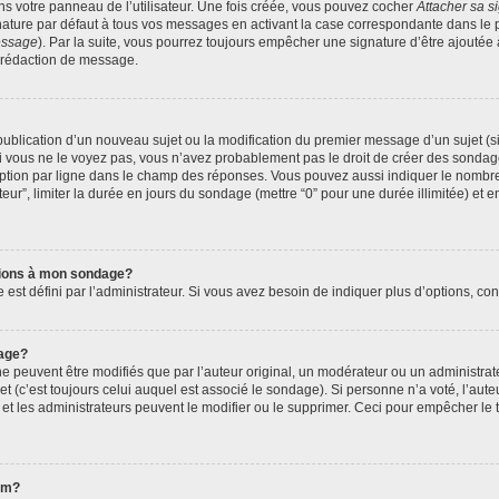
s votre panneau de l’utilisateur. Une fois créée, vous pouvez cocher
Attacher sa s
ature par défaut à tous vos messages en activant la case correspondante dans le p
message
). Par la suite, vous pourrez toujours empêcher une signature d’être ajout
 rédaction de message.
a publication d’un nouveau sujet ou la modification du premier message d’un sujet (s
 vous ne le voyez pas, vous n’avez probablement pas le droit de créer des sondage
ption par ligne dans le champ des réponses. Vous pouvez aussi indiquer le nombre 
ateur”, limiter la durée en jours du sondage (mettre “0” pour une durée illimitée) et e
ptions à mon sondage?
 défini par l’administrateur. Si vous avez besoin de indiquer plus d’options, cont
age?
euvent être modifiés que par l’auteur original, un modérateur ou un administrate
 (c’est toujours celui auquel est associé le sondage). Si personne n’a voté, l’aute
t les administrateurs peuvent le modifier ou le supprimer. Ceci pour empêcher le 
rum?