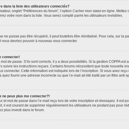
ans la liste des utilisateurs connectés?
sateur, onglet “Préférences du forum”, l’option
Cacher mon statut en ligne
. Mettez 
rez votre nom dans la liste. Vous serez compté parmi les utilisateurs invisibles.
ne puisse pas être récupéré, il peut toutefois être réinitialisé. Pour cela, sur la 
 et vous devriez pouvoir à nouveau vous connecter.
e connecter!
t mot de passe. S’ils sont corrects, il y a deux possibilités. Si la gestion COPPA est
ors suivre les instructions reçues. Certains forums nécessitent que toute nouvelle i
s connecter. Cette information est indiquée lors de l’inscription. Si vous avez reçu 
 ayez fourni une adresse incorrecte ou que l’e-mail ait été traité par un filtre anti-
je ne peux plus me connecter?!
 et mot de passe dans l’e-mail reçu lors de votre inscription et réessayez. Il est po
, il est courant de supprimer régulièrement les utilisateurs ne postant pas pour réd
ez plus investi dans le forum.