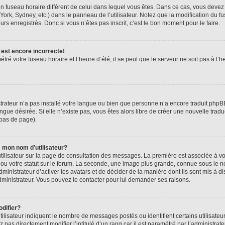
r un fuseau horaire différent de celui dans lequel vous êtes. Dans ce cas, vous deve
York, Sydney, etc.) dans le panneau de l’utilisateur. Notez que la modification du 
urs enregistrés. Donc si vous n’êtes pas inscrit, c’est le bon moment pour le faire.
 est encore incorrecte!
tré votre fuseau horaire et l’heure d’été, il se peut que le serveur ne soit pas à l
strateur n’a pas installé votre langue ou bien que personne n’a encore traduit ph
angue désirée. Si elle n’existe pas, vous êtes alors libre de créer une nouvelle trad
 bas de page).
 mon nom d’utilisateur?
tilisateur sur la page de consultation des messages. La première est associée à v
u votre statut sur le forum. La seconde, une image plus grande, connue sous le n
dministrateur d’activer les avatars et de décider de la manière dont ils sont mis à di
administrateur. Vous pouvez le contacter pour lui demander ses raisons.
difier?
ilisateur indiquent le nombre de messages postés ou identifient certains utilisateu
pas directement modifier l’intitulé d’un rang car il est paramétré par l’administra