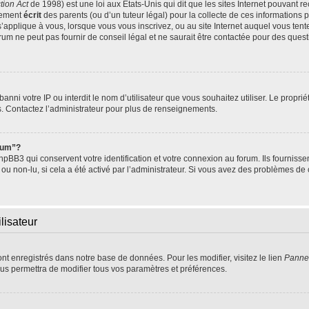
tion Act
de 1998) est une loi aux Etats-Unis qui dit que les sites Internet pouvant r
tement
écrit
des parents (ou d’un tuteur légal) pour la collecte de ces informations 
s’applique à vous, lorsque vous vous inscrivez, ou au site Internet auquel vous te
um ne peut pas fournir de conseil légal et ne saurait être contactée pour des questi
t banni votre IP ou interdit le nom d’utilisateur que vous souhaitez utiliser. Le propr
s. Contactez l’administrateur pour plus de renseignements.
orum”?
BB3 qui conservent votre identification et votre connexion au forum. Ils fournissen
 ou non-lu, si cela a été activé par l’administrateur. Si vous avez des problèmes 
lisateur
ont enregistrés dans notre base de données. Pour les modifier, visitez le lien
Pannea
us permettra de modifier tous vos paramètres et préférences.