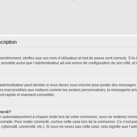
scription
emièrement, vérifiez que vos nom d’utilisateur et mot de passe sont corrects. S’ils l
t possible aussi que l’administrateur ait une erreur de configuration de son côté, et q
dministrateur peut décider si vous devez vous inscrire pour poster des messages. P
res inaccessibles aux visiteurs comme les avatars personnalisés, la messagerie pri
 est rapide et vivement conseillée.
necté?
r automatiquement à chaque visite
lors de votre connexion, vous ne resterez con
 compte. Pour rester connecté, cochez cette case lors de la connexion. Ce n’est pa
ybercafé, université, etc.). Si vous ne voyez pas cette case, cela signifie que l’adm