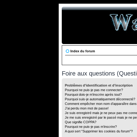
Index du forum
Foire aux questions (Ques
Problèmes d’identification et d’inscription
Pourquoi ne puis-je pas me connecter?
Pourquoi dois-je m’inscrire après tout?
Pourquoi suis-je automatiquement déconnecté?
Comment empêcher mon nom d’apparaître dans la 
J’ai perdu mon mot de passe!
Je suis enregistré mais je ne peux pas me conne
Je me suis enregistré par le passé mais je ne p
Que signifie COPPA?
Pourquoi ne puis-je pas m’inscrire?
A quoi sert “Supprimer les cookies du forum”?