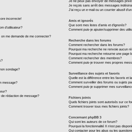
Je ne peux pas envoyer de messages privé
Je reçois sans arrêt des messages indésira
J’ai reçu un e-mail ou un courrier abusif d’un
core incorrecte!
Amis et ignorés
Que sont mes listes d’amis et d’ignorés?
m d’utilisateur?
Comment puis-je ajouter/supprimer des utilis
ur, on me demande de me connecter?
Recherche dans les forums
Comment rechercher dans les forums?
Pourquoi ma recherche ne renvoie aucun ré
Pourquoi ma recherche retourne une page b
Comment rechercher des membres?
s?
Comment puis-je trouver mes propres mess
à mon sondage?
Surveillance des sujets et favoris
Quelle est la différence entre les favoris et l
Comment surveiller des forums ou sujets par
mon message?
Comment puis-je supprimer mes surveillanc
teur?
ge de rédaction de message?
Fichiers joints
Quels fichiers joints sont autorisés sur ce f
Comment trouver tous mes fichiers joints?
Concernant phpBB 3
Qui sont les auteurs de ce forum?
Pourquoi la fonctionnalité X n’est pas dispon
Qui contacter pour les abus ou les question