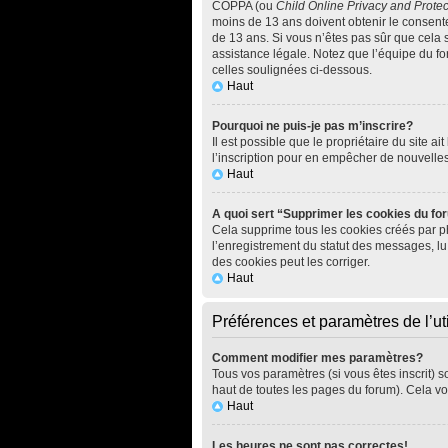
COPPA (ou
Child Online Privacy and Protec
moins de 13 ans doivent obtenir le consen
de 13 ans. Si vous n’êtes pas sûr que cela 
assistance légale. Notez que l’équipe du for
celles soulignées ci-dessous.
Haut
Pourquoi ne puis-je pas m’inscrire?
Il est possible que le propriétaire du site ai
l’inscription pour en empêcher de nouvelle
Haut
A quoi sert “Supprimer les cookies du f
Cela supprime tous les cookies créés par php
l’enregistrement du statut des messages, lu
des cookies peut les corriger.
Haut
Préférences et paramètres de l’uti
Comment modifier mes paramètres?
Tous vos paramètres (si vous êtes inscrit) s
haut de toutes les pages du forum). Cela vo
Haut
Les heures ne sont pas correctes!