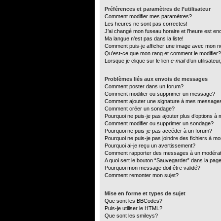
Préférences et paramètres de l’utilisateur
Comment modifier mes paramètres?
Les heures ne sont pas correctes!
J’ai changé mon fuseau horaire et l’heure est en
Ma langue n’est pas dans la liste!
Comment puis-je afficher une image avec mon no
Qu’est-ce que mon rang et comment le modifier?
Lorsque je clique sur le lien
e-mail
d’un utilisate
Problèmes liés aux envois de messages
Comment poster dans un forum?
Comment modifier ou supprimer un message?
Comment ajouter une signature à mes message
Comment créer un sondage?
Pourquoi ne puis-je pas ajouter plus d’options 
Comment modifier ou supprimer un sondage?
Pourquoi ne puis-je pas accéder à un forum?
Pourquoi ne puis-je pas joindre des fichiers à 
Pourquoi ai-je reçu un avertissement?
Comment rapporter des messages à un modéra
A quoi sert le bouton “Sauvegarder” dans la pa
Pourquoi mon message doit être validé?
Comment remonter mon sujet?
Mise en forme et types de sujet
Que sont les BBCodes?
Puis-je utiliser le HTML?
Que sont les smileys?