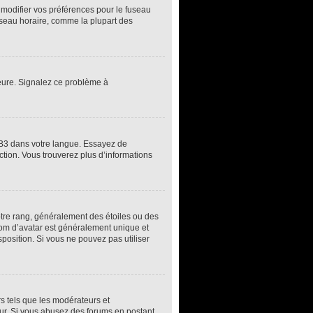
z modifier vos préférences pour le fuseau
fuseau horaire, comme la plupart des
’heure. Signalez ce problème à
pBB3 dans votre langue. Essayez de
uction. Vous trouverez plus d’informations
otre rang, généralement des étoiles ou des
om d’avatar est généralement unique et
sposition. Si vous ne pouvez pas utiliser
rs tels que les modérateurs et
teur. Si vous abusez des forums en postant