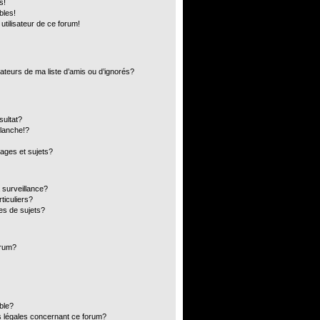
s!
bles!
 utilisateur de ce forum!
ateurs de ma liste d’amis ou d’ignorés?
sultat?
lanche!?
ages et sujets?
a surveillance?
ticuliers?
es de sujets?
orum?
ible?
s légales concernant ce forum?