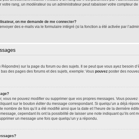
 votre rang, un modérateur ou un administrateur peut rabaisser votre compteur d
ilisateur, on me demande de me connecter?
’envoyer des e-mails via le formulaire intégré (si la fonction a été activée par l’ad
essages
Répondre) sur la page du forum ou des sujets. Il se peut que vous ayez besoin d’
en bas des pages des forums et des sujets, exemple: Vous
pouvez
poster des nouvea
sage?
ur, vous ne pouvez modifier ou supprimer que vos propres messages. Vous pouvez
cliquant sur le bouton
éditer
du message correspondant. Si quelqu’un a déjà répondu
le nombre de fois qu’il a été modifié ainsi que la date et l’heure de la dernière éd
essage, cependant ils ont la possibilité de laisser une note indiquant qu’ils ont mo
 supprimer un message une fois que quelqu’un y a répondu.
messages?