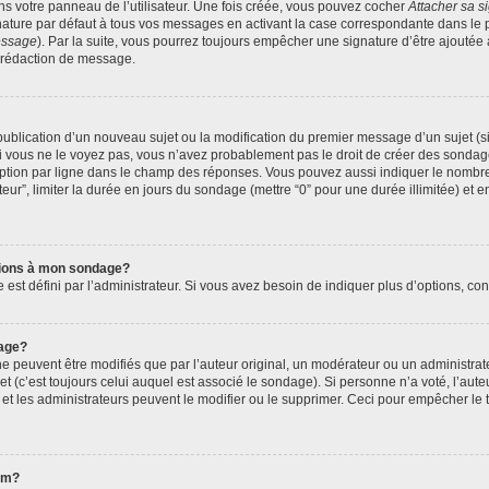
s votre panneau de l’utilisateur. Une fois créée, vous pouvez cocher
Attacher sa s
ature par défaut à tous vos messages en activant la case correspondante dans le p
message
). Par la suite, vous pourrez toujours empêcher une signature d’être ajout
 rédaction de message.
a publication d’un nouveau sujet ou la modification du premier message d’un sujet (s
 vous ne le voyez pas, vous n’avez probablement pas le droit de créer des sondage
ption par ligne dans le champ des réponses. Vous pouvez aussi indiquer le nombre 
ateur”, limiter la durée en jours du sondage (mettre “0” pour une durée illimitée) et e
ptions à mon sondage?
 défini par l’administrateur. Si vous avez besoin de indiquer plus d’options, cont
age?
euvent être modifiés que par l’auteur original, un modérateur ou un administrate
 (c’est toujours celui auquel est associé le sondage). Si personne n’a voté, l’aute
t les administrateurs peuvent le modifier ou le supprimer. Ceci pour empêcher le 
rum?