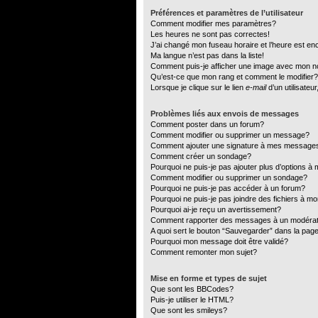
Préférences et paramètres de l’utilisateur
Comment modifier mes paramètres?
Les heures ne sont pas correctes!
J’ai changé mon fuseau horaire et l’heure est en
Ma langue n’est pas dans la liste!
Comment puis-je afficher une image avec mon no
Qu’est-ce que mon rang et comment le modifier?
Lorsque je clique sur le lien
e-mail
d’un utilisate
Problèmes liés aux envois de messages
Comment poster dans un forum?
Comment modifier ou supprimer un message?
Comment ajouter une signature à mes message
Comment créer un sondage?
Pourquoi ne puis-je pas ajouter plus d’options 
Comment modifier ou supprimer un sondage?
Pourquoi ne puis-je pas accéder à un forum?
Pourquoi ne puis-je pas joindre des fichiers à 
Pourquoi ai-je reçu un avertissement?
Comment rapporter des messages à un modéra
A quoi sert le bouton “Sauvegarder” dans la pa
Pourquoi mon message doit être validé?
Comment remonter mon sujet?
Mise en forme et types de sujet
Que sont les BBCodes?
Puis-je utiliser le HTML?
Que sont les smileys?