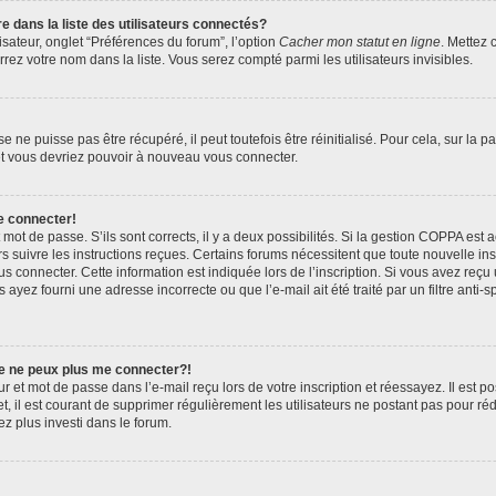
ans la liste des utilisateurs connectés?
sateur, onglet “Préférences du forum”, l’option
Cacher mon statut en ligne
. Mettez 
rez votre nom dans la liste. Vous serez compté parmi les utilisateurs invisibles.
ne puisse pas être récupéré, il peut toutefois être réinitialisé. Pour cela, sur la 
 et vous devriez pouvoir à nouveau vous connecter.
e connecter!
t mot de passe. S’ils sont corrects, il y a deux possibilités. Si la gestion COPPA est
ors suivre les instructions reçues. Certains forums nécessitent que toute nouvelle i
s connecter. Cette information est indiquée lors de l’inscription. Si vous avez reçu 
 ayez fourni une adresse incorrecte ou que l’e-mail ait été traité par un filtre anti-
je ne peux plus me connecter?!
 et mot de passe dans l’e-mail reçu lors de votre inscription et réessayez. Il est po
, il est courant de supprimer régulièrement les utilisateurs ne postant pas pour réd
ez plus investi dans le forum.