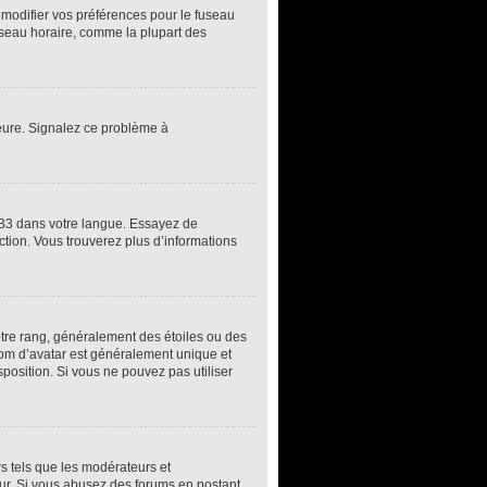
z modifier vos préférences pour le fuseau
fuseau horaire, comme la plupart des
’heure. Signalez ce problème à
pBB3 dans votre langue. Essayez de
uction. Vous trouverez plus d’informations
otre rang, généralement des étoiles ou des
om d’avatar est généralement unique et
sposition. Si vous ne pouvez pas utiliser
rs tels que les modérateurs et
teur. Si vous abusez des forums en postant