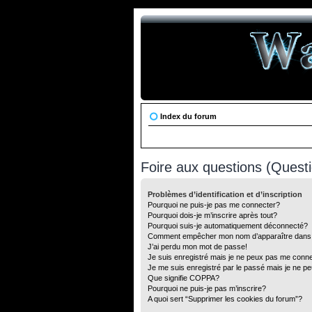
Index du forum
Foire aux questions (Ques
Problèmes d’identification et d’inscription
Pourquoi ne puis-je pas me connecter?
Pourquoi dois-je m’inscrire après tout?
Pourquoi suis-je automatiquement déconnecté?
Comment empêcher mon nom d’apparaître dans la 
J’ai perdu mon mot de passe!
Je suis enregistré mais je ne peux pas me conne
Je me suis enregistré par le passé mais je ne p
Que signifie COPPA?
Pourquoi ne puis-je pas m’inscrire?
A quoi sert “Supprimer les cookies du forum”?