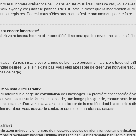
r un fuseau horaire différent de celui dans lequel vous êtes. Dans ce cas, vous deve
York, Sydney, etc.) dans le panneau de l’utilisateur. Notez que la modification du 
urs enregistrés. Donc si vous n’êtes pas inscrit, c’est le bon moment pour le faire.
 est encore incorrecte!
tré votre fuseau horaire et l’heure d’été, il se peut que le serveur ne soit pas à l
strateur n’a pas installé votre langue ou bien que personne n’a encore traduit ph
angue désirée. Si elle n’existe pas, vous êtes alors libre de créer une nouvelle trad
 bas de page).
 mon nom d’utilisateur?
tilisateur sur la page de consultation des messages. La première est associée à v
u votre statut sur le forum. La seconde, une image plus grande, connue sous le n
dministrateur d’activer les avatars et de décider de la manière dont ils sont mis à di
administrateur. Vous pouvez le contacter pour lui demander ses raisons.
difier?
ilisateur indiquent le nombre de messages postés ou identifient certains utilisateu
pas directement modifier l’intitulé d’un rang car il est paramétré par l’administra