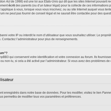
tion Act
de 1998) est une loi aux Etats-Unis qui dit que les sites Internet pouvant r
tement
écrit
des parents (ou d’un tuteur légal) pour la collecte de ces informations 
s’applique à vous, lorsque vous vous inscrivez, ou au site Internet auquel vous te
um ne peut pas fournir de conseil légal et ne saurait être contactée pour des questi
t banni votre IP ou interdit le nom d’utilisateur que vous souhaitez utiliser. Le propr
s. Contactez l’administrateur pour plus de renseignements.
orum”?
BB3 qui conservent votre identification et votre connexion au forum. Ils fournissen
 ou non-lu, si cela a été activé par l’administrateur. Si vous avez des problèmes 
lisateur
ont enregistrés dans notre base de données. Pour les modifier, visitez le lien
Pannea
us permettra de modifier tous vos paramètres et préférences.