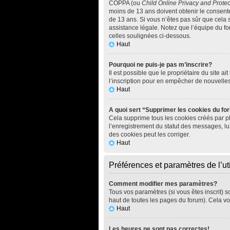
COPPA (ou
Child Online Privacy and Protec
moins de 13 ans doivent obtenir le consen
de 13 ans. Si vous n’êtes pas sûr que cela 
assistance légale. Notez que l’équipe du for
celles soulignées ci-dessous.
Haut
Pourquoi ne puis-je pas m’inscrire?
Il est possible que le propriétaire du site ai
l’inscription pour en empêcher de nouvelle
Haut
A quoi sert “Supprimer les cookies du f
Cela supprime tous les cookies créés par php
l’enregistrement du statut des messages, lu
des cookies peut les corriger.
Haut
Préférences et paramètres de l’uti
Comment modifier mes paramètres?
Tous vos paramètres (si vous êtes inscrit) s
haut de toutes les pages du forum). Cela vo
Haut
Les heures ne sont pas correctes!