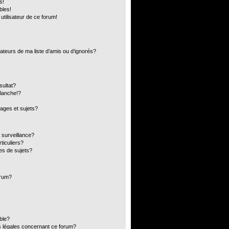
s!
bles!
 utilisateur de ce forum!
ateurs de ma liste d’amis ou d’ignorés?
sultat?
lanche!?
ages et sujets?
a surveillance?
ticuliers?
es de sujets?
orum?
ible?
s légales concernant ce forum?