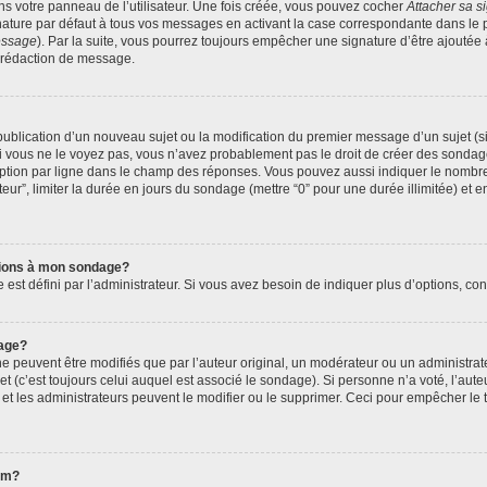
s votre panneau de l’utilisateur. Une fois créée, vous pouvez cocher
Attacher sa s
ature par défaut à tous vos messages en activant la case correspondante dans le p
message
). Par la suite, vous pourrez toujours empêcher une signature d’être ajout
 rédaction de message.
a publication d’un nouveau sujet ou la modification du premier message d’un sujet (s
 vous ne le voyez pas, vous n’avez probablement pas le droit de créer des sondage
ption par ligne dans le champ des réponses. Vous pouvez aussi indiquer le nombre 
ateur”, limiter la durée en jours du sondage (mettre “0” pour une durée illimitée) et e
ptions à mon sondage?
 défini par l’administrateur. Si vous avez besoin de indiquer plus d’options, cont
age?
euvent être modifiés que par l’auteur original, un modérateur ou un administrate
 (c’est toujours celui auquel est associé le sondage). Si personne n’a voté, l’aute
t les administrateurs peuvent le modifier ou le supprimer. Ceci pour empêcher le 
rum?