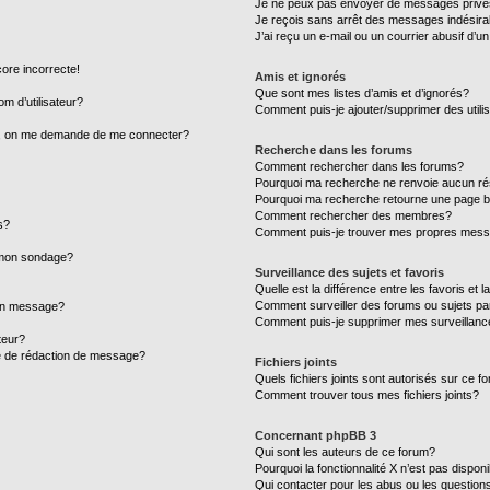
Je ne peux pas envoyer de messages privé
Je reçois sans arrêt des messages indésira
J’ai reçu un e-mail ou un courrier abusif d’un
core incorrecte!
Amis et ignorés
Que sont mes listes d’amis et d’ignorés?
m d’utilisateur?
Comment puis-je ajouter/supprimer des utilis
ur, on me demande de me connecter?
Recherche dans les forums
Comment rechercher dans les forums?
Pourquoi ma recherche ne renvoie aucun ré
Pourquoi ma recherche retourne une page b
Comment rechercher des membres?
s?
Comment puis-je trouver mes propres mess
à mon sondage?
Surveillance des sujets et favoris
Quelle est la différence entre les favoris et l
Comment surveiller des forums ou sujets par
mon message?
Comment puis-je supprimer mes surveillanc
teur?
ge de rédaction de message?
Fichiers joints
Quels fichiers joints sont autorisés sur ce f
Comment trouver tous mes fichiers joints?
Concernant phpBB 3
Qui sont les auteurs de ce forum?
Pourquoi la fonctionnalité X n’est pas dispon
Qui contacter pour les abus ou les question