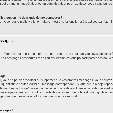
 votre rang, un modérateur ou un administrateur peut rabaisser votre compteur d
ilisateur, on me demande de me connecter?
’envoyer des e-mails via le formulaire intégré (si la fonction a été activée par l’ad
essages
Répondre) sur la page du forum ou des sujets. Il se peut que vous ayez besoin d’
en bas des pages des forums et des sujets, exemple: Vous
pouvez
poster des nouvea
sage?
ur, vous ne pouvez modifier ou supprimer que vos propres messages. Vous pouvez
cliquant sur le bouton
éditer
du message correspondant. Si quelqu’un a déjà répondu
le nombre de fois qu’il a été modifié ainsi que la date et l’heure de la dernière éd
essage, cependant ils ont la possibilité de laisser une note indiquant qu’ils ont mo
 supprimer un message une fois que quelqu’un y a répondu.
messages?