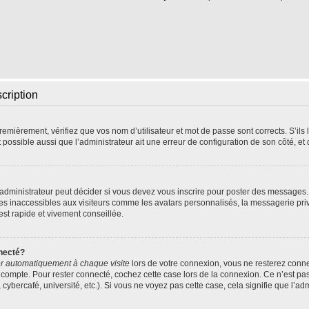
scription
emièrement, vérifiez que vos nom d’utilisateur et mot de passe sont corrects. S’ils l
t possible aussi que l’administrateur ait une erreur de configuration de son côté, et q
dministrateur peut décider si vous devez vous inscrire pour poster des messages. P
res inaccessibles aux visiteurs comme les avatars personnalisés, la messagerie pri
 est rapide et vivement conseillée.
necté?
r automatiquement à chaque visite
lors de votre connexion, vous ne resterez con
 compte. Pour rester connecté, cochez cette case lors de la connexion. Ce n’est pa
ybercafé, université, etc.). Si vous ne voyez pas cette case, cela signifie que l’adm