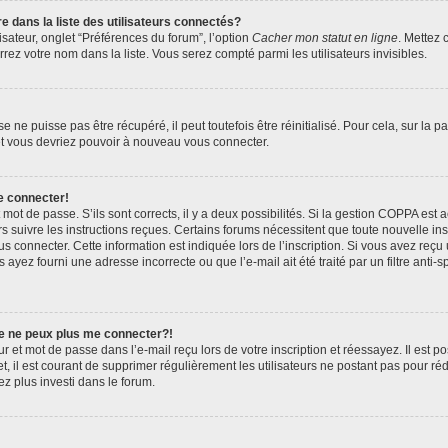
ans la liste des utilisateurs connectés?
sateur, onglet “Préférences du forum”, l’option
Cacher mon statut en ligne
. Mettez 
rez votre nom dans la liste. Vous serez compté parmi les utilisateurs invisibles.
ne puisse pas être récupéré, il peut toutefois être réinitialisé. Pour cela, sur la 
 et vous devriez pouvoir à nouveau vous connecter.
e connecter!
t mot de passe. S’ils sont corrects, il y a deux possibilités. Si la gestion COPPA est
ors suivre les instructions reçues. Certains forums nécessitent que toute nouvelle i
s connecter. Cette information est indiquée lors de l’inscription. Si vous avez reçu 
 ayez fourni une adresse incorrecte ou que l’e-mail ait été traité par un filtre anti-
je ne peux plus me connecter?!
 et mot de passe dans l’e-mail reçu lors de votre inscription et réessayez. Il est po
, il est courant de supprimer régulièrement les utilisateurs ne postant pas pour réd
ez plus investi dans le forum.