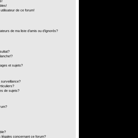
s!
bles!
 utilisateur de ce forum!
ateurs de ma liste d’amis ou d’ignorés?
sultat?
lanche!?
ages et sujets?
a surveillance?
ticuliers?
es de sujets?
orum?
ible?
s légales concernant ce forum?