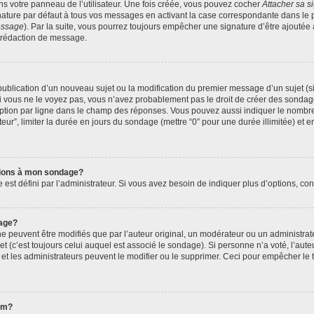
s votre panneau de l’utilisateur. Une fois créée, vous pouvez cocher
Attacher sa s
ature par défaut à tous vos messages en activant la case correspondante dans le p
message
). Par la suite, vous pourrez toujours empêcher une signature d’être ajout
 rédaction de message.
a publication d’un nouveau sujet ou la modification du premier message d’un sujet (s
 vous ne le voyez pas, vous n’avez probablement pas le droit de créer des sondage
ption par ligne dans le champ des réponses. Vous pouvez aussi indiquer le nombre 
ateur”, limiter la durée en jours du sondage (mettre “0” pour une durée illimitée) et e
ptions à mon sondage?
 défini par l’administrateur. Si vous avez besoin de indiquer plus d’options, cont
age?
euvent être modifiés que par l’auteur original, un modérateur ou un administrate
 (c’est toujours celui auquel est associé le sondage). Si personne n’a voté, l’aute
t les administrateurs peuvent le modifier ou le supprimer. Ceci pour empêcher le 
rum?