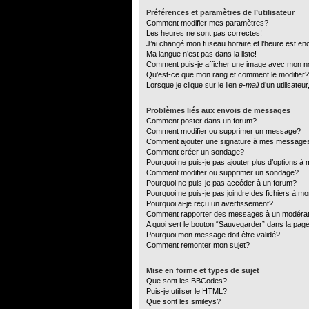
Préférences et paramètres de l’utilisateur
Comment modifier mes paramètres?
Les heures ne sont pas correctes!
J’ai changé mon fuseau horaire et l’heure est en
Ma langue n’est pas dans la liste!
Comment puis-je afficher une image avec mon no
Qu’est-ce que mon rang et comment le modifier?
Lorsque je clique sur le lien
e-mail
d’un utilisate
Problèmes liés aux envois de messages
Comment poster dans un forum?
Comment modifier ou supprimer un message?
Comment ajouter une signature à mes message
Comment créer un sondage?
Pourquoi ne puis-je pas ajouter plus d’options 
Comment modifier ou supprimer un sondage?
Pourquoi ne puis-je pas accéder à un forum?
Pourquoi ne puis-je pas joindre des fichiers à 
Pourquoi ai-je reçu un avertissement?
Comment rapporter des messages à un modéra
A quoi sert le bouton “Sauvegarder” dans la pa
Pourquoi mon message doit être validé?
Comment remonter mon sujet?
Mise en forme et types de sujet
Que sont les BBCodes?
Puis-je utiliser le HTML?
Que sont les smileys?