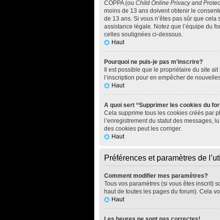
COPPA (ou
Child Online Privacy and Protec
moins de 13 ans doivent obtenir le consen
de 13 ans. Si vous n’êtes pas sûr que cela 
assistance légale. Notez que l’équipe du for
celles soulignées ci-dessous.
Haut
Pourquoi ne puis-je pas m’inscrire?
Il est possible que le propriétaire du site ai
l’inscription pour en empêcher de nouvelle
Haut
A quoi sert “Supprimer les cookies du f
Cela supprime tous les cookies créés par php
l’enregistrement du statut des messages, lu
des cookies peut les corriger.
Haut
Préférences et paramètres de l’uti
Comment modifier mes paramètres?
Tous vos paramètres (si vous êtes inscrit) s
haut de toutes les pages du forum). Cela vo
Haut
Les heures ne sont pas correctes!