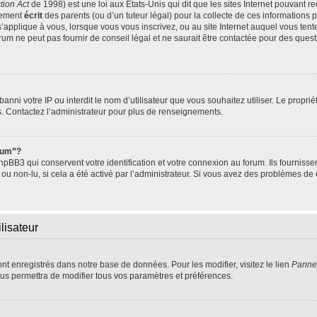
tion Act
de 1998) est une loi aux Etats-Unis qui dit que les sites Internet pouvant r
tement
écrit
des parents (ou d’un tuteur légal) pour la collecte de ces informations 
s’applique à vous, lorsque vous vous inscrivez, ou au site Internet auquel vous te
um ne peut pas fournir de conseil légal et ne saurait être contactée pour des questi
t banni votre IP ou interdit le nom d’utilisateur que vous souhaitez utiliser. Le propr
s. Contactez l’administrateur pour plus de renseignements.
orum”?
BB3 qui conservent votre identification et votre connexion au forum. Ils fournissen
 ou non-lu, si cela a été activé par l’administrateur. Si vous avez des problèmes 
lisateur
ont enregistrés dans notre base de données. Pour les modifier, visitez le lien
Pannea
us permettra de modifier tous vos paramètres et préférences.