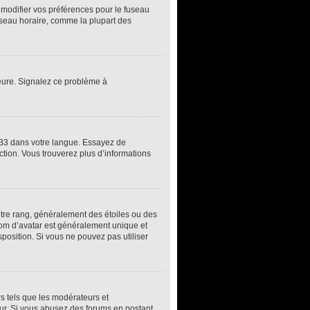
z modifier vos préférences pour le fuseau
fuseau horaire, comme la plupart des
’heure. Signalez ce problème à
pBB3 dans votre langue. Essayez de
uction. Vous trouverez plus d’informations
otre rang, généralement des étoiles ou des
om d’avatar est généralement unique et
sposition. Si vous ne pouvez pas utiliser
rs tels que les modérateurs et
teur. Si vous abusez des forums en postant