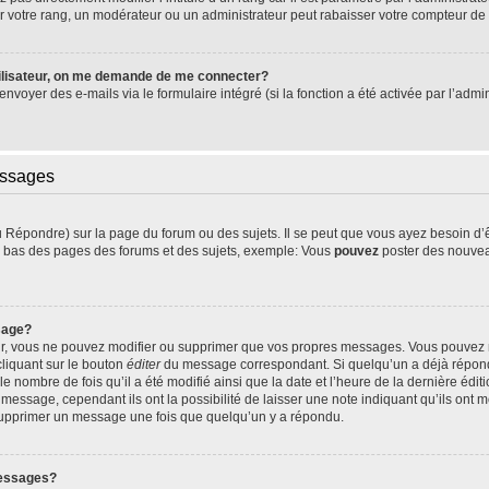
 votre rang, un modérateur ou un administrateur peut rabaisser votre compteur d
ilisateur, on me demande de me connecter?
’envoyer des e-mails via le formulaire intégré (si la fonction a été activée par l’ad
essages
Répondre) sur la page du forum ou des sujets. Il se peut que vous ayez besoin d’
en bas des pages des forums et des sujets, exemple: Vous
pouvez
poster des nouvea
sage?
ur, vous ne pouvez modifier ou supprimer que vos propres messages. Vous pouvez
cliquant sur le bouton
éditer
du message correspondant. Si quelqu’un a déjà répondu
le nombre de fois qu’il a été modifié ainsi que la date et l’heure de la dernière éd
essage, cependant ils ont la possibilité de laisser une note indiquant qu’ils ont mo
 supprimer un message une fois que quelqu’un y a répondu.
messages?