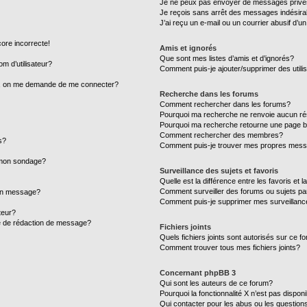
Je ne peux pas envoyer de messages privé
Je reçois sans arrêt des messages indésira
J’ai reçu un e-mail ou un courrier abusif d’un
core incorrecte!
Amis et ignorés
Que sont mes listes d’amis et d’ignorés?
m d’utilisateur?
Comment puis-je ajouter/supprimer des utilis
ur, on me demande de me connecter?
Recherche dans les forums
Comment rechercher dans les forums?
Pourquoi ma recherche ne renvoie aucun ré
Pourquoi ma recherche retourne une page b
Comment rechercher des membres?
s?
Comment puis-je trouver mes propres mess
à mon sondage?
Surveillance des sujets et favoris
Quelle est la différence entre les favoris et l
Comment surveiller des forums ou sujets par
mon message?
Comment puis-je supprimer mes surveillanc
teur?
ge de rédaction de message?
Fichiers joints
Quels fichiers joints sont autorisés sur ce f
Comment trouver tous mes fichiers joints?
Concernant phpBB 3
Qui sont les auteurs de ce forum?
Pourquoi la fonctionnalité X n’est pas dispon
Qui contacter pour les abus ou les question