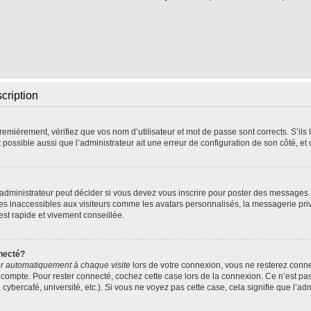
scription
emièrement, vérifiez que vos nom d’utilisateur et mot de passe sont corrects. S’ils l
t possible aussi que l’administrateur ait une erreur de configuration de son côté, et q
dministrateur peut décider si vous devez vous inscrire pour poster des messages. P
res inaccessibles aux visiteurs comme les avatars personnalisés, la messagerie pri
 est rapide et vivement conseillée.
necté?
r automatiquement à chaque visite
lors de votre connexion, vous ne resterez con
 compte. Pour rester connecté, cochez cette case lors de la connexion. Ce n’est pa
ybercafé, université, etc.). Si vous ne voyez pas cette case, cela signifie que l’adm