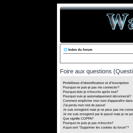
Index du forum
Foire aux questions (Ques
Problèmes d’identification et d’inscription
Pourquoi ne puis-je pas me connecter?
Pourquoi dois-je m’inscrire après tout?
Pourquoi suis-je automatiquement déconnecté?
Comment empêcher mon nom d’apparaître dans la 
J’ai perdu mon mot de passe!
Je suis enregistré mais je ne peux pas me conne
Je me suis enregistré par le passé mais je ne p
Que signifie COPPA?
Pourquoi ne puis-je pas m’inscrire?
A quoi sert “Supprimer les cookies du forum”?