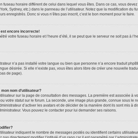
r un fuseau horaire différent de celui dans lequel vous êtes. Dans ce cas, vous deve
York, Sydney, etc.) dans le panneau de l’utilisateur. Notez que la modification du 
urs enregistrés. Donc si vous n’êtes pas inscrit, c’est le bon moment pour le faire.
 est encore incorrecte!
tré votre fuseau horaire et l’heure d’été, il se peut que le serveur ne soit pas à l
strateur n’a pas installé votre langue ou bien que personne n’a encore traduit ph
angue désirée. Si elle n’existe pas, vous êtes alors libre de créer une nouvelle trad
 bas de page).
 mon nom d’utilisateur?
tilisateur sur la page de consultation des messages. La première est associée à v
u votre statut sur le forum. La seconde, une image plus grande, connue sous le n
dministrateur d’activer les avatars et de décider de la manière dont ils sont mis à di
administrateur. Vous pouvez le contacter pour lui demander ses raisons.
difier?
ilisateur indiquent le nombre de messages postés ou identifient certains utilisateu
pas directement modifier l’intitulé d’un rang car il est paramétré par l’administra