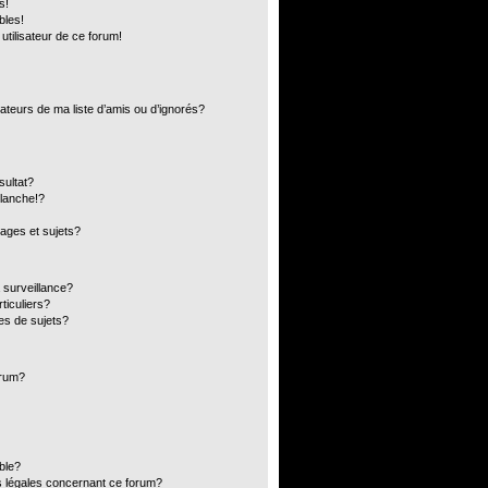
s!
bles!
 utilisateur de ce forum!
ateurs de ma liste d’amis ou d’ignorés?
sultat?
lanche!?
ages et sujets?
a surveillance?
ticuliers?
es de sujets?
orum?
ible?
s légales concernant ce forum?