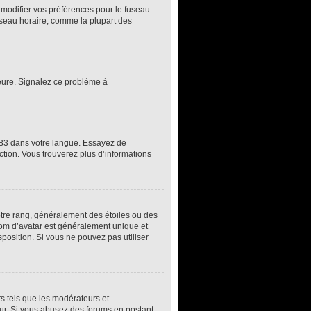
z modifier vos préférences pour le fuseau
fuseau horaire, comme la plupart des
’heure. Signalez ce problème à
pBB3 dans votre langue. Essayez de
uction. Vous trouverez plus d’informations
otre rang, généralement des étoiles ou des
om d’avatar est généralement unique et
sposition. Si vous ne pouvez pas utiliser
rs tels que les modérateurs et
teur. Si vous abusez des forums en postant