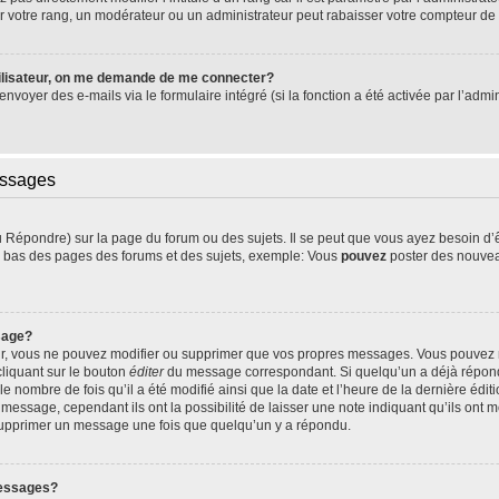
 votre rang, un modérateur ou un administrateur peut rabaisser votre compteur d
ilisateur, on me demande de me connecter?
’envoyer des e-mails via le formulaire intégré (si la fonction a été activée par l’ad
essages
Répondre) sur la page du forum ou des sujets. Il se peut que vous ayez besoin d’
en bas des pages des forums et des sujets, exemple: Vous
pouvez
poster des nouvea
sage?
ur, vous ne pouvez modifier ou supprimer que vos propres messages. Vous pouvez
cliquant sur le bouton
éditer
du message correspondant. Si quelqu’un a déjà répondu
le nombre de fois qu’il a été modifié ainsi que la date et l’heure de la dernière éd
essage, cependant ils ont la possibilité de laisser une note indiquant qu’ils ont mo
 supprimer un message une fois que quelqu’un y a répondu.
messages?