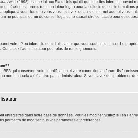
tion Act
de 1998) est une loi aux Etats-Unis qui dit que les sites Internet pouvant r
tement
écrit
des parents (ou d’un tuteur légal) pour la collecte de ces informations 
s’applique à vous, lorsque vous vous inscrivez, ou au site Internet auquel vous te
um ne peut pas fournir de conseil légal et ne saurait être contactée pour des questi
t banni votre IP ou interdit le nom d’utilisateur que vous souhaitez utiliser. Le propr
s. Contactez l’administrateur pour plus de renseignements.
orum”?
BB3 qui conservent votre identification et votre connexion au forum. Ils fournissen
 ou non-lu, si cela a été activé par l’administrateur. Si vous avez des problèmes 
lisateur
ont enregistrés dans notre base de données. Pour les modifier, visitez le lien
Pannea
us permettra de modifier tous vos paramètres et préférences.