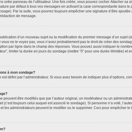
s votre panneau de l’utilisateur. Une fois créée, vous pouvez cocher
Attacher sa s
ature par défaut à tous vos messages en activant la case correspondante dans le p
message
). Par la suite, vous pourrez toujours empêcher une signature d’être ajout
 rédaction de message.
a publication d’un nouveau sujet ou la modification du premier message d’un sujet (s
 vous ne le voyez pas, vous n’avez probablement pas le droit de créer des sondage
ption par ligne dans le champ des réponses. Vous pouvez aussi indiquer le nombre 
ateur”, limiter la durée en jours du sondage (mettre “0” pour une durée illimitée) et e
ptions à mon sondage?
 défini par l’administrateur. Si vous avez besoin de indiquer plus d’options, cont
age?
euvent être modifiés que par l’auteur original, un modérateur ou un administrate
 (c’est toujours celui auquel est associé le sondage). Si personne n’a voté, l’aute
t les administrateurs peuvent le modifier ou le supprimer. Ceci pour empêcher le 
rum?