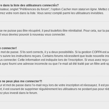
ans la liste des utilisateurs connectés?
sateur, onglet “Préférences du forum”, l’option
Cacher mon statut en ligne
. Mettez 
rez votre nom dans la liste. Vous serez compté parmi les utilisateurs invisibles.
ne puisse pas être récupéré, il peut toutefois être réinitialisé. Pour cela, sur la 
 et vous devriez pouvoir à nouveau vous connecter.
e connecter!
t mot de passe. S’ils sont corrects, il y a deux possibilités. Si la gestion COPPA est
ors suivre les instructions reçues. Certains forums nécessitent que toute nouvelle i
s connecter. Cette information est indiquée lors de l’inscription. Si vous avez reçu 
 ayez fourni une adresse incorrecte ou que l’e-mail ait été traité par un filtre anti-
je ne peux plus me connecter?!
 et mot de passe dans l’e-mail reçu lors de votre inscription et réessayez. Il est po
, il est courant de supprimer régulièrement les utilisateurs ne postant pas pour réd
ez plus investi dans le forum.