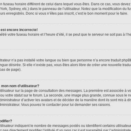
r un fuseau horaire différent de celui dans lequel vous êtes. Dans ce cas, vous deve
York, Sydney, etc.) dans le panneau de l’utilisateur. Notez que la modification du 
urs enregistrés. Donc si vous n’êtes pas inscrit, c’est le bon moment pour le faire.
 est encore incorrecte!
tré votre fuseau horaire et l’heure d’été, il se peut que le serveur ne soit pas à l
strateur n’a pas installé votre langue ou bien que personne n’a encore traduit ph
angue désirée. Si elle n’existe pas, vous êtes alors libre de créer une nouvelle trad
 bas de page).
 mon nom d’utilisateur?
tilisateur sur la page de consultation des messages. La première est associée à v
u votre statut sur le forum. La seconde, une image plus grande, connue sous le n
dministrateur d’activer les avatars et de décider de la manière dont ils sont mis à di
administrateur. Vous pouvez le contacter pour lui demander ses raisons.
difier?
ilisateur indiquent le nombre de messages postés ou identifient certains utilisateu
pas directement modifier l’intitulé d’un rang car il est paramétré par l’administra