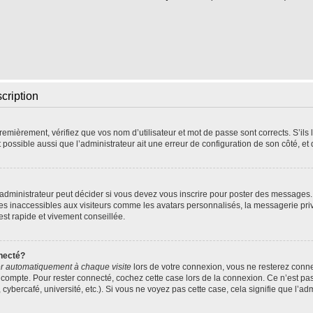
scription
emièrement, vérifiez que vos nom d’utilisateur et mot de passe sont corrects. S’ils l
t possible aussi que l’administrateur ait une erreur de configuration de son côté, et q
dministrateur peut décider si vous devez vous inscrire pour poster des messages. P
res inaccessibles aux visiteurs comme les avatars personnalisés, la messagerie pri
 est rapide et vivement conseillée.
necté?
r automatiquement à chaque visite
lors de votre connexion, vous ne resterez con
 compte. Pour rester connecté, cochez cette case lors de la connexion. Ce n’est pa
ybercafé, université, etc.). Si vous ne voyez pas cette case, cela signifie que l’adm