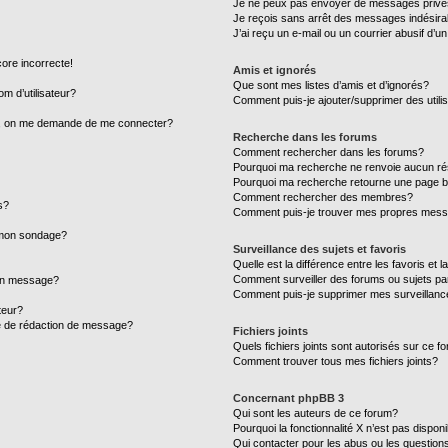
Je ne peux pas envoyer de messages privé
Je reçois sans arrêt des messages indésira
J’ai reçu un e-mail ou un courrier abusif d’un
core incorrecte!
Amis et ignorés
Que sont mes listes d’amis et d’ignorés?
m d’utilisateur?
Comment puis-je ajouter/supprimer des utilis
ur, on me demande de me connecter?
Recherche dans les forums
Comment rechercher dans les forums?
Pourquoi ma recherche ne renvoie aucun ré
Pourquoi ma recherche retourne une page b
Comment rechercher des membres?
s?
Comment puis-je trouver mes propres mess
à mon sondage?
Surveillance des sujets et favoris
Quelle est la différence entre les favoris et l
Comment surveiller des forums ou sujets par
mon message?
Comment puis-je supprimer mes surveillanc
teur?
ge de rédaction de message?
Fichiers joints
Quels fichiers joints sont autorisés sur ce f
Comment trouver tous mes fichiers joints?
Concernant phpBB 3
Qui sont les auteurs de ce forum?
Pourquoi la fonctionnalité X n’est pas dispon
Qui contacter pour les abus ou les question