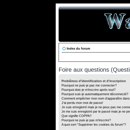
Index du forum
Foire aux questions (Ques
Problèmes d’identification et d’inscription
Pourquoi ne puis-je pas me connecter?
Pourquoi dois-je m’inscrire après tout?
Pourquoi suis-je automatiquement déconnecté?
Comment empêcher mon nom d’apparaître dans la 
J’ai perdu mon mot de passe!
Je suis enregistré mais je ne peux pas me conne
Je me suis enregistré par le passé mais je ne p
Que signifie COPPA?
Pourquoi ne puis-je pas m’inscrire?
A quoi sert “Supprimer les cookies du forum”?