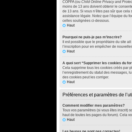
COPPA (ou
Child Online Privacy and Protec
moins de 13 ans doivent obtenir le consen
de 13 ans. Si vous n’êtes pas sûr que cela 
assistance légale. Notez que l’équipe du for
celles soulignées ci-dessous.
Haut
Pourquoi ne puis-je pas m’inscrire?
Il est possible que le propriétaire du site ai
l’inscription pour en empêcher de nouvelle
Haut
A quoi sert “Supprimer les cookies du f
Cela supprime tous les cookies créés par php
l’enregistrement du statut des messages, lu
des cookies peut les corriger.
Haut
Préférences et paramètres de l’uti
Comment modifier mes paramètres?
Tous vos paramètres (si vous êtes inscrit) s
haut de toutes les pages du forum). Cela vo
Haut
Les heures ne sont pas correctes!