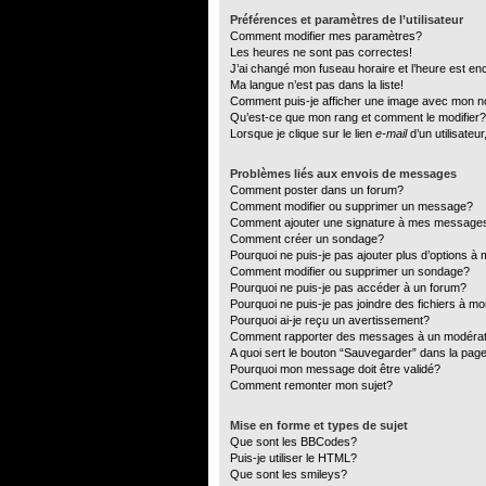
Préférences et paramètres de l’utilisateur
Comment modifier mes paramètres?
Les heures ne sont pas correctes!
J’ai changé mon fuseau horaire et l’heure est en
Ma langue n’est pas dans la liste!
Comment puis-je afficher une image avec mon no
Qu’est-ce que mon rang et comment le modifier?
Lorsque je clique sur le lien
e-mail
d’un utilisate
Problèmes liés aux envois de messages
Comment poster dans un forum?
Comment modifier ou supprimer un message?
Comment ajouter une signature à mes message
Comment créer un sondage?
Pourquoi ne puis-je pas ajouter plus d’options 
Comment modifier ou supprimer un sondage?
Pourquoi ne puis-je pas accéder à un forum?
Pourquoi ne puis-je pas joindre des fichiers à 
Pourquoi ai-je reçu un avertissement?
Comment rapporter des messages à un modéra
A quoi sert le bouton “Sauvegarder” dans la pa
Pourquoi mon message doit être validé?
Comment remonter mon sujet?
Mise en forme et types de sujet
Que sont les BBCodes?
Puis-je utiliser le HTML?
Que sont les smileys?