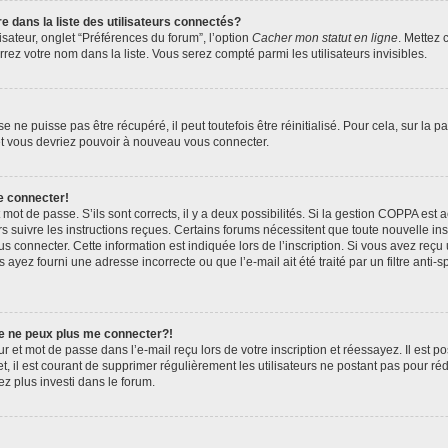
ans la liste des utilisateurs connectés?
sateur, onglet “Préférences du forum”, l’option
Cacher mon statut en ligne
. Mettez 
rez votre nom dans la liste. Vous serez compté parmi les utilisateurs invisibles.
ne puisse pas être récupéré, il peut toutefois être réinitialisé. Pour cela, sur la 
 et vous devriez pouvoir à nouveau vous connecter.
e connecter!
t mot de passe. S’ils sont corrects, il y a deux possibilités. Si la gestion COPPA est
ors suivre les instructions reçues. Certains forums nécessitent que toute nouvelle i
s connecter. Cette information est indiquée lors de l’inscription. Si vous avez reçu 
 ayez fourni une adresse incorrecte ou que l’e-mail ait été traité par un filtre anti-
je ne peux plus me connecter?!
 et mot de passe dans l’e-mail reçu lors de votre inscription et réessayez. Il est po
, il est courant de supprimer régulièrement les utilisateurs ne postant pas pour réd
ez plus investi dans le forum.