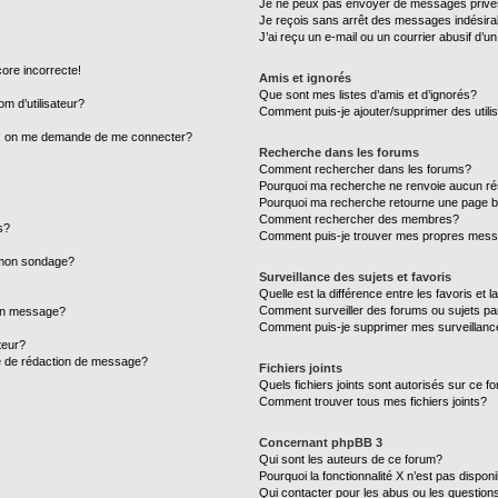
Je ne peux pas envoyer de messages privé
Je reçois sans arrêt des messages indésira
J’ai reçu un e-mail ou un courrier abusif d’un
core incorrecte!
Amis et ignorés
Que sont mes listes d’amis et d’ignorés?
m d’utilisateur?
Comment puis-je ajouter/supprimer des utilis
ur, on me demande de me connecter?
Recherche dans les forums
Comment rechercher dans les forums?
Pourquoi ma recherche ne renvoie aucun ré
Pourquoi ma recherche retourne une page b
Comment rechercher des membres?
s?
Comment puis-je trouver mes propres mess
à mon sondage?
Surveillance des sujets et favoris
Quelle est la différence entre les favoris et l
Comment surveiller des forums ou sujets par
mon message?
Comment puis-je supprimer mes surveillanc
teur?
ge de rédaction de message?
Fichiers joints
Quels fichiers joints sont autorisés sur ce f
Comment trouver tous mes fichiers joints?
Concernant phpBB 3
Qui sont les auteurs de ce forum?
Pourquoi la fonctionnalité X n’est pas dispon
Qui contacter pour les abus ou les question