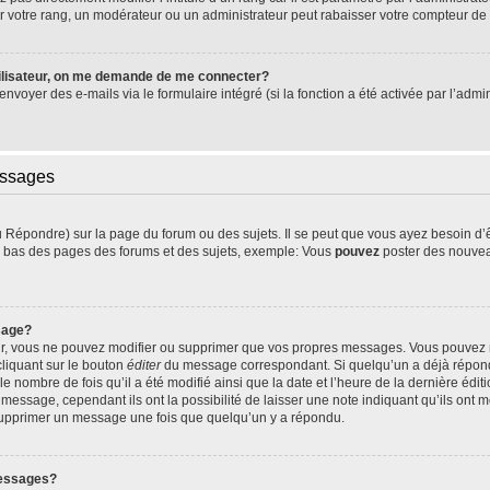
 votre rang, un modérateur ou un administrateur peut rabaisser votre compteur d
ilisateur, on me demande de me connecter?
’envoyer des e-mails via le formulaire intégré (si la fonction a été activée par l’ad
essages
Répondre) sur la page du forum ou des sujets. Il se peut que vous ayez besoin d’
en bas des pages des forums et des sujets, exemple: Vous
pouvez
poster des nouvea
sage?
ur, vous ne pouvez modifier ou supprimer que vos propres messages. Vous pouvez
cliquant sur le bouton
éditer
du message correspondant. Si quelqu’un a déjà répondu
le nombre de fois qu’il a été modifié ainsi que la date et l’heure de la dernière éd
essage, cependant ils ont la possibilité de laisser une note indiquant qu’ils ont mo
 supprimer un message une fois que quelqu’un y a répondu.
messages?