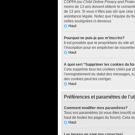
COPPA (ou
Child Online Privacy and Protec
moins de 13 ans doivent obtenir le consen
de 13 ans. Si vous n’êtes pas sûr que cela 
assistance légale. Notez que l’équipe du for
celles soulignées ci-dessous.
Haut
Pourquoi ne puis-je pas m’inscrire?
Il est possible que le propriétaire du site ai
l’inscription pour en empêcher de nouvelle
Haut
A quoi sert “Supprimer les cookies du f
Cela supprime tous les cookies créés par php
l’enregistrement du statut des messages, lu
des cookies peut les corriger.
Haut
Préférences et paramètres de l’uti
Comment modifier mes paramètres?
Tous vos paramètres (si vous êtes inscrit) s
haut de toutes les pages du forum). Cela vo
Haut
Les heures ne sont pas correctes!