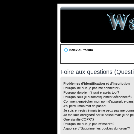
Index du forum
Foire aux questions (Ques
Problèmes d’identification et d’inscription
Pourquoi ne puis-je pas me connecter?
Pourquoi dois-je m’inscrire après tout?
Pourquoi suis-je automatiquement déconnecté?
Comment empêcher mon nom d’apparaître dans la 
J’ai perdu mon mot de passe!
Je suis enregistré mais je ne peux pas me conne
Je me suis enregistré par le passé mais je ne p
Que signifie COPPA?
Pourquoi ne puis-je pas m’inscrire?
A quoi sert “Supprimer les cookies du forum”?