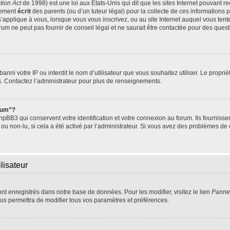
tion Act
de 1998) est une loi aux Etats-Unis qui dit que les sites Internet pouvant r
tement
écrit
des parents (ou d’un tuteur légal) pour la collecte de ces informations 
s’applique à vous, lorsque vous vous inscrivez, ou au site Internet auquel vous te
um ne peut pas fournir de conseil légal et ne saurait être contactée pour des questi
t banni votre IP ou interdit le nom d’utilisateur que vous souhaitez utiliser. Le propr
s. Contactez l’administrateur pour plus de renseignements.
orum”?
BB3 qui conservent votre identification et votre connexion au forum. Ils fournissen
 ou non-lu, si cela a été activé par l’administrateur. Si vous avez des problèmes 
lisateur
ont enregistrés dans notre base de données. Pour les modifier, visitez le lien
Pannea
us permettra de modifier tous vos paramètres et préférences.