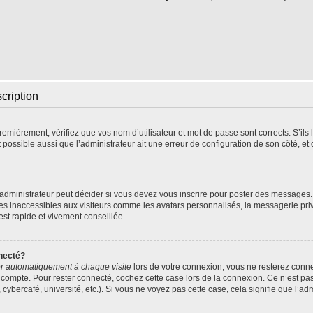
scription
emièrement, vérifiez que vos nom d’utilisateur et mot de passe sont corrects. S’ils l
t possible aussi que l’administrateur ait une erreur de configuration de son côté, et q
dministrateur peut décider si vous devez vous inscrire pour poster des messages. P
res inaccessibles aux visiteurs comme les avatars personnalisés, la messagerie pri
 est rapide et vivement conseillée.
necté?
r automatiquement à chaque visite
lors de votre connexion, vous ne resterez con
 compte. Pour rester connecté, cochez cette case lors de la connexion. Ce n’est pa
ybercafé, université, etc.). Si vous ne voyez pas cette case, cela signifie que l’adm