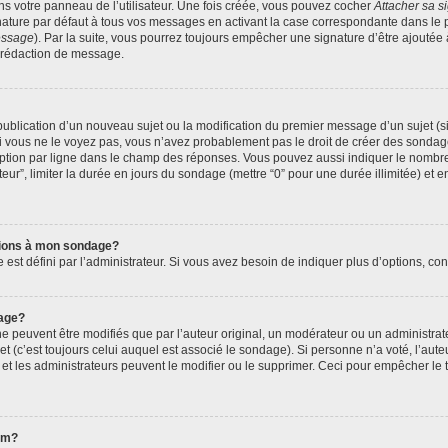
s votre panneau de l’utilisateur. Une fois créée, vous pouvez cocher
Attacher sa s
ature par défaut à tous vos messages en activant la case correspondante dans le p
message
). Par la suite, vous pourrez toujours empêcher une signature d’être ajout
 rédaction de message.
a publication d’un nouveau sujet ou la modification du premier message d’un sujet (s
 vous ne le voyez pas, vous n’avez probablement pas le droit de créer des sondage
ption par ligne dans le champ des réponses. Vous pouvez aussi indiquer le nombre 
ateur”, limiter la durée en jours du sondage (mettre “0” pour une durée illimitée) et e
ptions à mon sondage?
 défini par l’administrateur. Si vous avez besoin de indiquer plus d’options, cont
age?
euvent être modifiés que par l’auteur original, un modérateur ou un administrate
 (c’est toujours celui auquel est associé le sondage). Si personne n’a voté, l’aute
t les administrateurs peuvent le modifier ou le supprimer. Ceci pour empêcher le 
rum?