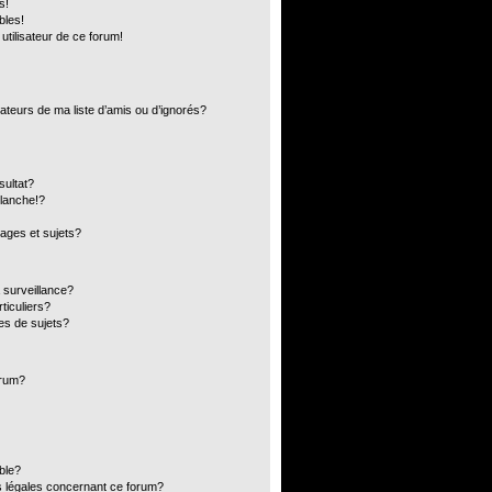
s!
bles!
 utilisateur de ce forum!
ateurs de ma liste d’amis ou d’ignorés?
sultat?
lanche!?
ages et sujets?
a surveillance?
ticuliers?
es de sujets?
orum?
ible?
s légales concernant ce forum?