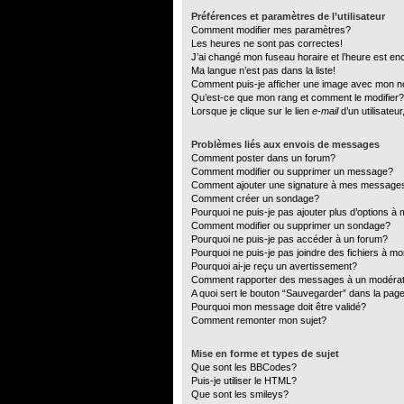
Préférences et paramètres de l’utilisateur
Comment modifier mes paramètres?
Les heures ne sont pas correctes!
J’ai changé mon fuseau horaire et l’heure est en
Ma langue n’est pas dans la liste!
Comment puis-je afficher une image avec mon no
Qu’est-ce que mon rang et comment le modifier?
Lorsque je clique sur le lien
e-mail
d’un utilisate
Problèmes liés aux envois de messages
Comment poster dans un forum?
Comment modifier ou supprimer un message?
Comment ajouter une signature à mes message
Comment créer un sondage?
Pourquoi ne puis-je pas ajouter plus d’options 
Comment modifier ou supprimer un sondage?
Pourquoi ne puis-je pas accéder à un forum?
Pourquoi ne puis-je pas joindre des fichiers à 
Pourquoi ai-je reçu un avertissement?
Comment rapporter des messages à un modéra
A quoi sert le bouton “Sauvegarder” dans la pa
Pourquoi mon message doit être validé?
Comment remonter mon sujet?
Mise en forme et types de sujet
Que sont les BBCodes?
Puis-je utiliser le HTML?
Que sont les smileys?