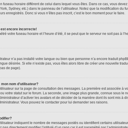
r un fuseau horaire différent de celui dans lequel vous êtes. Dans ce cas, vous deve
York, Sydney, etc.) dans le panneau de l’utilisateur. Notez que la modification du 
urs enregistrés. Donc si vous n’êtes pas inscrit, c’est le bon moment pour le faire.
 est encore incorrecte!
tré votre fuseau horaire et l’heure d’été, il se peut que le serveur ne soit pas à l
strateur n’a pas installé votre langue ou bien que personne n’a encore traduit ph
angue désirée. Si elle n’existe pas, vous êtes alors libre de créer une nouvelle trad
 bas de page).
 mon nom d’utilisateur?
tilisateur sur la page de consultation des messages. La première est associée à v
u votre statut sur le forum. La seconde, une image plus grande, connue sous le n
dministrateur d’activer les avatars et de décider de la manière dont ils sont mis à di
administrateur. Vous pouvez le contacter pour lui demander ses raisons.
difier?
ilisateur indiquent le nombre de messages postés ou identifient certains utilisateu
pas directement modifier l’intitulé d’un rang car il est paramétré par l’administra