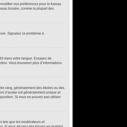
z modifier vos préférences pour le fuseau
fuseau horaire, comme la plupart des
’heure. Signalez ce problème à
pBB3 dans votre langue. Essayez de
uction. Vous trouverez plus d’informations
otre rang, généralement des étoiles ou des
om d’avatar est généralement unique et
sposition. Si vous ne pouvez pas utiliser
rs tels que les modérateurs et
teur. Si vous abusez des forums en postant