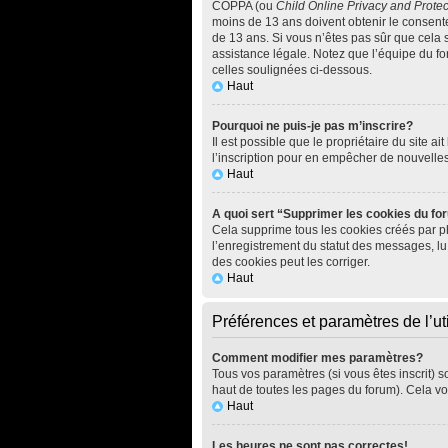
COPPA (ou
Child Online Privacy and Protec
moins de 13 ans doivent obtenir le consen
de 13 ans. Si vous n’êtes pas sûr que cela 
assistance légale. Notez que l’équipe du for
celles soulignées ci-dessous.
Haut
Pourquoi ne puis-je pas m’inscrire?
Il est possible que le propriétaire du site ai
l’inscription pour en empêcher de nouvelle
Haut
A quoi sert “Supprimer les cookies du f
Cela supprime tous les cookies créés par php
l’enregistrement du statut des messages, lu
des cookies peut les corriger.
Haut
Préférences et paramètres de l’uti
Comment modifier mes paramètres?
Tous vos paramètres (si vous êtes inscrit) s
haut de toutes les pages du forum). Cela vo
Haut
Les heures ne sont pas correctes!