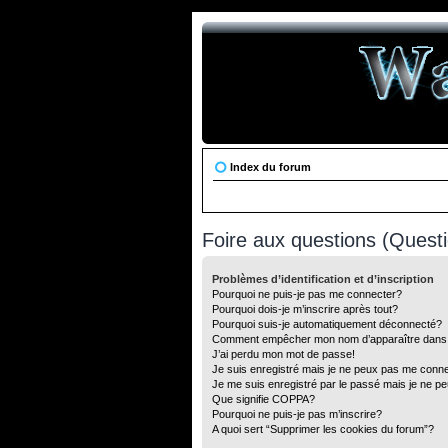
Index du forum
Foire aux questions (Ques
Problèmes d’identification et d’inscription
Pourquoi ne puis-je pas me connecter?
Pourquoi dois-je m’inscrire après tout?
Pourquoi suis-je automatiquement déconnecté?
Comment empêcher mon nom d’apparaître dans la 
J’ai perdu mon mot de passe!
Je suis enregistré mais je ne peux pas me conne
Je me suis enregistré par le passé mais je ne p
Que signifie COPPA?
Pourquoi ne puis-je pas m’inscrire?
A quoi sert “Supprimer les cookies du forum”?