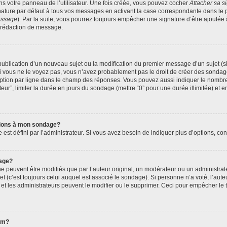
s votre panneau de l’utilisateur. Une fois créée, vous pouvez cocher
Attacher sa s
ature par défaut à tous vos messages en activant la case correspondante dans le p
message
). Par la suite, vous pourrez toujours empêcher une signature d’être ajout
 rédaction de message.
a publication d’un nouveau sujet ou la modification du premier message d’un sujet (s
 vous ne le voyez pas, vous n’avez probablement pas le droit de créer des sondage
ption par ligne dans le champ des réponses. Vous pouvez aussi indiquer le nombre 
ateur”, limiter la durée en jours du sondage (mettre “0” pour une durée illimitée) et e
ptions à mon sondage?
 défini par l’administrateur. Si vous avez besoin de indiquer plus d’options, cont
age?
euvent être modifiés que par l’auteur original, un modérateur ou un administrate
 (c’est toujours celui auquel est associé le sondage). Si personne n’a voté, l’aute
t les administrateurs peuvent le modifier ou le supprimer. Ceci pour empêcher le 
rum?