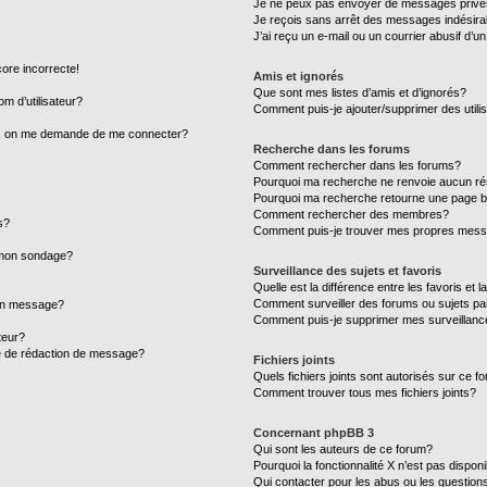
Je ne peux pas envoyer de messages privé
Je reçois sans arrêt des messages indésira
J’ai reçu un e-mail ou un courrier abusif d’un
core incorrecte!
Amis et ignorés
Que sont mes listes d’amis et d’ignorés?
m d’utilisateur?
Comment puis-je ajouter/supprimer des utilis
ur, on me demande de me connecter?
Recherche dans les forums
Comment rechercher dans les forums?
Pourquoi ma recherche ne renvoie aucun ré
Pourquoi ma recherche retourne une page b
Comment rechercher des membres?
s?
Comment puis-je trouver mes propres mess
à mon sondage?
Surveillance des sujets et favoris
Quelle est la différence entre les favoris et l
Comment surveiller des forums ou sujets par
mon message?
Comment puis-je supprimer mes surveillanc
teur?
ge de rédaction de message?
Fichiers joints
Quels fichiers joints sont autorisés sur ce f
Comment trouver tous mes fichiers joints?
Concernant phpBB 3
Qui sont les auteurs de ce forum?
Pourquoi la fonctionnalité X n’est pas dispon
Qui contacter pour les abus ou les question