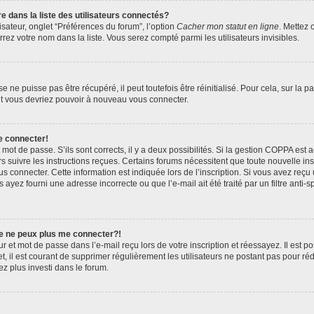
ans la liste des utilisateurs connectés?
sateur, onglet “Préférences du forum”, l’option
Cacher mon statut en ligne
. Mettez 
rez votre nom dans la liste. Vous serez compté parmi les utilisateurs invisibles.
ne puisse pas être récupéré, il peut toutefois être réinitialisé. Pour cela, sur la 
 et vous devriez pouvoir à nouveau vous connecter.
e connecter!
t mot de passe. S’ils sont corrects, il y a deux possibilités. Si la gestion COPPA est
ors suivre les instructions reçues. Certains forums nécessitent que toute nouvelle i
s connecter. Cette information est indiquée lors de l’inscription. Si vous avez reçu 
 ayez fourni une adresse incorrecte ou que l’e-mail ait été traité par un filtre anti-
je ne peux plus me connecter?!
 et mot de passe dans l’e-mail reçu lors de votre inscription et réessayez. Il est po
, il est courant de supprimer régulièrement les utilisateurs ne postant pas pour réd
ez plus investi dans le forum.