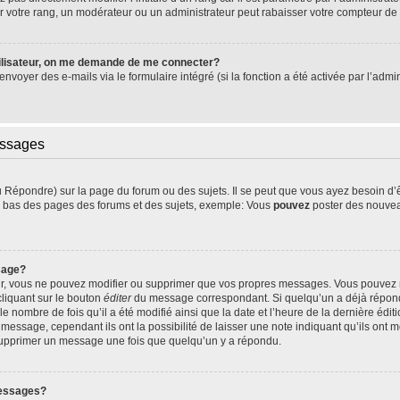
 votre rang, un modérateur ou un administrateur peut rabaisser votre compteur d
ilisateur, on me demande de me connecter?
’envoyer des e-mails via le formulaire intégré (si la fonction a été activée par l’ad
essages
Répondre) sur la page du forum ou des sujets. Il se peut que vous ayez besoin d’
en bas des pages des forums et des sujets, exemple: Vous
pouvez
poster des nouvea
sage?
ur, vous ne pouvez modifier ou supprimer que vos propres messages. Vous pouvez
cliquant sur le bouton
éditer
du message correspondant. Si quelqu’un a déjà répondu
le nombre de fois qu’il a été modifié ainsi que la date et l’heure de la dernière éd
essage, cependant ils ont la possibilité de laisser une note indiquant qu’ils ont mo
 supprimer un message une fois que quelqu’un y a répondu.
messages?