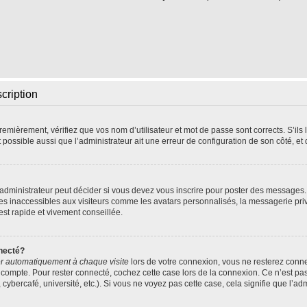
scription
emièrement, vérifiez que vos nom d’utilisateur et mot de passe sont corrects. S’ils l
t possible aussi que l’administrateur ait une erreur de configuration de son côté, et q
dministrateur peut décider si vous devez vous inscrire pour poster des messages. P
res inaccessibles aux visiteurs comme les avatars personnalisés, la messagerie pri
 est rapide et vivement conseillée.
necté?
r automatiquement à chaque visite
lors de votre connexion, vous ne resterez con
 compte. Pour rester connecté, cochez cette case lors de la connexion. Ce n’est pa
ybercafé, université, etc.). Si vous ne voyez pas cette case, cela signifie que l’adm