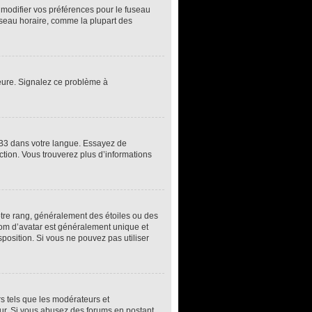
z modifier vos préférences pour le fuseau
fuseau horaire, comme la plupart des
’heure. Signalez ce problème à
pBB3 dans votre langue. Essayez de
uction. Vous trouverez plus d’informations
otre rang, généralement des étoiles ou des
om d’avatar est généralement unique et
sposition. Si vous ne pouvez pas utiliser
rs tels que les modérateurs et
teur. Si vous abusez des forums en postant