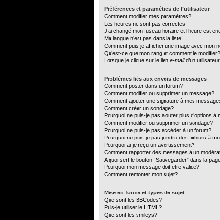
Préférences et paramètres de l’utilisateur
Comment modifier mes paramètres?
Les heures ne sont pas correctes!
J’ai changé mon fuseau horaire et l’heure est en
Ma langue n’est pas dans la liste!
Comment puis-je afficher une image avec mon no
Qu’est-ce que mon rang et comment le modifier?
Lorsque je clique sur le lien
e-mail
d’un utilisate
Problèmes liés aux envois de messages
Comment poster dans un forum?
Comment modifier ou supprimer un message?
Comment ajouter une signature à mes message
Comment créer un sondage?
Pourquoi ne puis-je pas ajouter plus d’options 
Comment modifier ou supprimer un sondage?
Pourquoi ne puis-je pas accéder à un forum?
Pourquoi ne puis-je pas joindre des fichiers à 
Pourquoi ai-je reçu un avertissement?
Comment rapporter des messages à un modéra
A quoi sert le bouton “Sauvegarder” dans la pa
Pourquoi mon message doit être validé?
Comment remonter mon sujet?
Mise en forme et types de sujet
Que sont les BBCodes?
Puis-je utiliser le HTML?
Que sont les smileys?