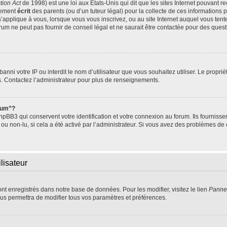
tion Act
de 1998) est une loi aux Etats-Unis qui dit que les sites Internet pouvant r
tement
écrit
des parents (ou d’un tuteur légal) pour la collecte de ces informations 
s’applique à vous, lorsque vous vous inscrivez, ou au site Internet auquel vous te
um ne peut pas fournir de conseil légal et ne saurait être contactée pour des questi
t banni votre IP ou interdit le nom d’utilisateur que vous souhaitez utiliser. Le propr
s. Contactez l’administrateur pour plus de renseignements.
orum”?
BB3 qui conservent votre identification et votre connexion au forum. Ils fournissen
 ou non-lu, si cela a été activé par l’administrateur. Si vous avez des problèmes 
lisateur
ont enregistrés dans notre base de données. Pour les modifier, visitez le lien
Pannea
us permettra de modifier tous vos paramètres et préférences.