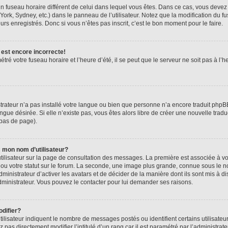
r un fuseau horaire différent de celui dans lequel vous êtes. Dans ce cas, vous deve
York, Sydney, etc.) dans le panneau de l’utilisateur. Notez que la modification du 
urs enregistrés. Donc si vous n’êtes pas inscrit, c’est le bon moment pour le faire.
 est encore incorrecte!
tré votre fuseau horaire et l’heure d’été, il se peut que le serveur ne soit pas à l
strateur n’a pas installé votre langue ou bien que personne n’a encore traduit ph
angue désirée. Si elle n’existe pas, vous êtes alors libre de créer une nouvelle trad
 bas de page).
 mon nom d’utilisateur?
tilisateur sur la page de consultation des messages. La première est associée à v
u votre statut sur le forum. La seconde, une image plus grande, connue sous le n
dministrateur d’activer les avatars et de décider de la manière dont ils sont mis à di
administrateur. Vous pouvez le contacter pour lui demander ses raisons.
difier?
ilisateur indiquent le nombre de messages postés ou identifient certains utilisateu
pas directement modifier l’intitulé d’un rang car il est paramétré par l’administra