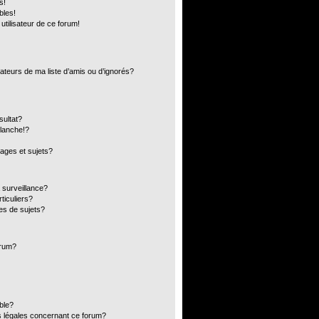
s!
bles!
 utilisateur de ce forum!
ateurs de ma liste d’amis ou d’ignorés?
sultat?
lanche!?
ages et sujets?
a surveillance?
ticuliers?
es de sujets?
orum?
ible?
s légales concernant ce forum?