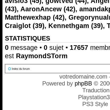
avisio3
(45),
gowtVed
(44),
Angel
(43),
AaronAncew
(42),
amandak
Matthewexhap
(42),
Gregorynua
Craiglot
(39),
Kennethgam
(39),
STATISTIQUES
0
message •
0
sujet •
17657
membre(
est
RaymondSTorm
Index du forum
votredomaine.com -
Powered by
phpBB
© 2000
Traduction
Playstation
PS3 Style