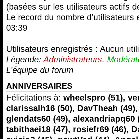
(basées sur les utilisateurs actifs 
Le record du nombre d’utilisateurs 
03:39
Utilisateurs enregistrés : Aucun util
Légende:
Administrateurs
,
Modérat
L’équipe du forum
ANNIVERSAIRES
Félicitations à:
wheelspro
(51),
ve
clarissalh16
(50),
DavTheah
(49)
glendats60
(49),
alexandriapq60
tabithaei18
(47),
rosiefr69
(46),
D