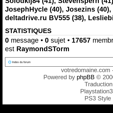
Solodkij84
(41),
Stevenspern
(41
JosephHycle
(40),
Josezins
(40)
deltadrive.ru BV555
(38),
Leslieb
STATISTIQUES
0
message •
0
sujet •
17657
membre(
est
RaymondSTorm
Index du forum
votredomaine.com -
Powered by
phpBB
© 2000
Traduction
Playstation
PS3 Style