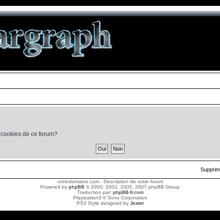
s cookies de ce forum?
Supprim
votredomaine.com - Description de votre forum
Powered by
phpBB
© 2000, 2002, 2005, 2007 phpBB Group
Traduction par:
phpBB-fr.com
Playstation3 © Sony Corporation
PS3 Style designed by
Jester