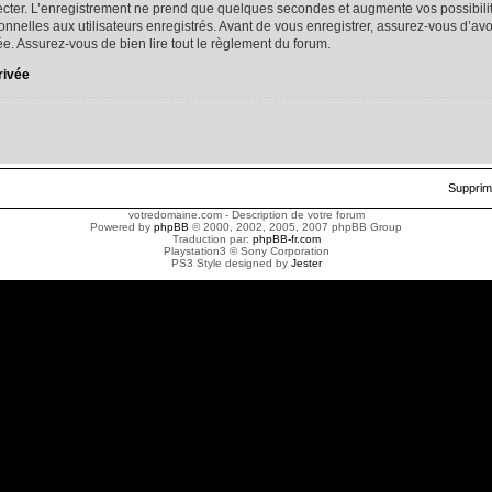
cter. L’enregistrement ne prend que quelques secondes et augmente vos possibilit
nelles aux utilisateurs enregistrés. Avant de vous enregistrer, assurez-vous d’av
ivée. Assurez-vous de bien lire tout le règlement du forum.
rivée
Supprim
votredomaine.com - Description de votre forum
Powered by
phpBB
© 2000, 2002, 2005, 2007 phpBB Group
Traduction par:
phpBB-fr.com
Playstation3 © Sony Corporation
PS3 Style designed by
Jester