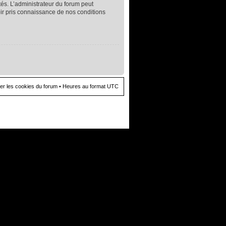
és. L’administrateur du forum peut
oir pris connaissance de nos conditions
er les cookies du forum
• Heures au format UTC