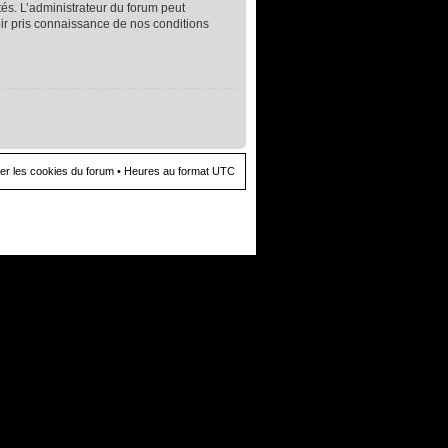
és. L’administrateur du forum peut
oir pris connaissance de nos conditions
er les cookies du forum
• Heures au format UTC