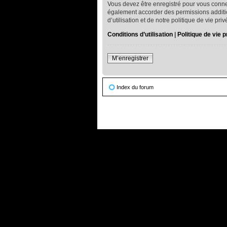
Vous devez être enregistré pour vous conne
également accorder des permissions addition
d’utilisation et de notre politique de vie pr
Conditions d’utilisation
|
Politique de vie p
M’enregistrer
Index du forum