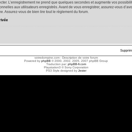
cter. L’enregistrement ne prend que quelques secondes et augmente vos possibilit
nelles aux utilisateurs enregistrés. Avant de vous enregistrer, assurez-vous d’av
ivée. Assurez-vous de bien lire tout le règlement du forum.
rivée
Supprim
votredomaine.com - Description de votre forum
Powered by
phpBB
© 2000, 2002, 2005, 2007 phpBB Group
Traduction par:
phpBB-fr.com
Playstation3 © Sony Corporation
PS3 Style designed by
Jester