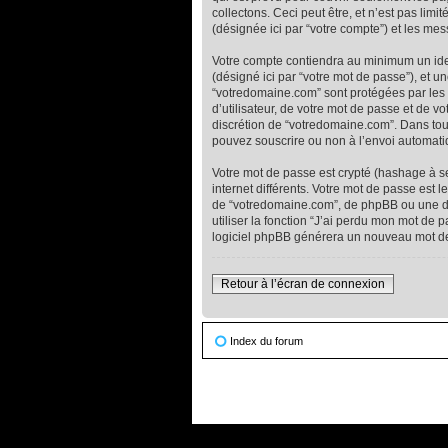
collectons. Ceci peut être, et n’est pas limit
(désignée ici par “votre compte”) et les me
Votre compte contiendra au minimum un ident
(désigné ici par “votre mot de passe”), et u
“votredomaine.com” sont protégées par les 
d’utilisateur, de votre mot de passe et de v
discrétion de “votredomaine.com”. Dans tous
pouvez souscrire ou non à l’envoi automatiq
Votre mot de passe est crypté (hashage à se
internet différents. Votre mot de passe es
de “votredomaine.com”, de phpBB ou une d’
utiliser la fonction “J’ai perdu mon mot de 
logiciel phpBB générera un nouveau mot de
Retour à l’écran de connexion
Index du forum