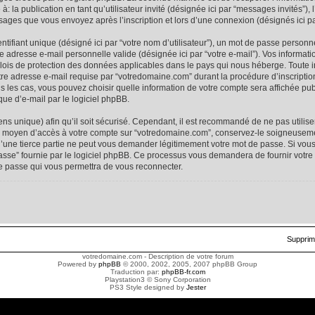
é à: la publication en tant qu’utilisateur invité (désignée ici par “messages invités”)
ssages que vous envoyez après l’inscription et lors d’une connexion (désignés ici p
ifiant unique (désigné ici par “votre nom d’utilisateur”), un mot de passe personne
ne adresse e-mail personnelle valide (désignée ici par “votre e-mail”). Vos informat
lois de protection des données applicables dans le pays qui nous héberge. Toute 
otre adresse e-mail requise par “votredomaine.com” durant la procédure d’inscription,
 les cas, vous pouvez choisir quelle information de votre compte sera affichée pub
ue d’e-mail par le logiciel phpBB.
ns unique) afin qu’il soit sécurisé. Cependant, il est recommandé de ne pas utilis
t le moyen d’accès à votre compte sur “votredomaine.com”, conservez-le soigneusem
une tierce partie ne peut vous demander légitimement votre mot de passe. Si vous
passe” fournie par le logiciel phpBB. Ce processus vous demandera de fournir votre no
 passe qui vous permettra de vous reconnecter.
Supprim
votredomaine.com - Description de votre forum
Powered by
phpBB
© 2000, 2002, 2005, 2007 phpBB Group
Traduction par:
phpBB-fr.com
Playstation3 © Sony Corporation
PS3 Style designed by
Jester