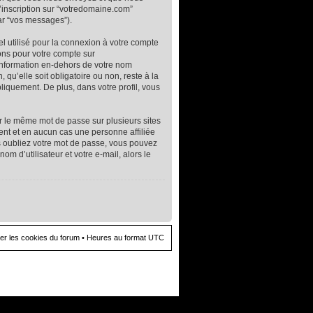
, l’inscription sur “votredomaine.com”
ar “vos messages”).
l utilisé pour la connexion à votre compte
ions pour votre compte sur
information en-dehors de votre nom
 qu’elle soit obligatoire ou non, reste à la
liquement. De plus, dans votre profil, vous
er le même mot de passe sur plusieurs sites
ent et en aucun cas une personne affiliée
 oubliez votre mot de passe, vous pouvez
m d’utilisateur et votre e-mail, alors le
er les cookies du forum
• Heures au format UTC