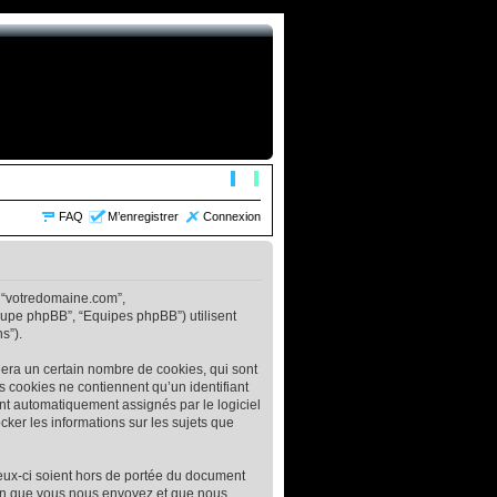
FAQ
M’enregistrer
Connexion
”, “votredomaine.com”,
Groupe phpBB”, “Equipes phpBB”) utilisent
s”).
era un certain nombre de cookies, qui sont
rs cookies ne contiennent qu’un identifiant
s sont automatiquement assignés par le logiciel
cker les informations sur les sujets que
eux-ci soient hors de portée du document
ion que vous nous envoyez et que nous