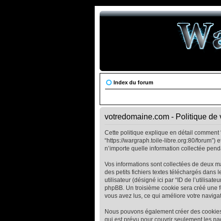
Index du forum
votredomaine.com - Politique de 
Cette politique explique en détail comment “
“https://wargraph.toile-libre.org:80/forum”)
n’importe quelle information collectée penda
Vos informations sont collectées de deux m
des petits fichiers textes téléchargés dans 
utilisateur (désigné ici par “ID de l’utilisat
phpBB. Un troisième cookie sera créé une fo
vous avez lus, ce qui améliore votre navigat
Nous pouvons également créer des cookies 
qui est prévu pour couvrir seulement les p