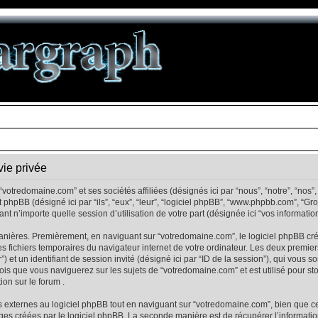
vie privée
votredomaine.com” et ses sociétés affiliées (désignés ici par “nous”, “notre”, “nos
 et phpBB (désigné ici par “ils”, “eux”, “leur”, “logiciel phpBB”, “www.phpbb.com”, “
nt n’importe quelle session d’utilisation de votre part (désignée ici “vos information
anières. Premièrement, en naviguant sur “votredomaine.com”, le logiciel phpBB cré
les fichiers temporaires du navigateur internet de votre ordinateur. Les deux premie
eur”) et un identifiant de session invité (désigné ici par “ID de la session”), qui vou
is que vous naviguerez sur les sujets de “votredomaine.com” et est utilisé pour sto
ion sur le forum .
externes au logiciel phpBB tout en naviguant sur “votredomaine.com”, bien que c
ages créées par le logiciel phpBB. La seconde manière est de récupérer l’informat