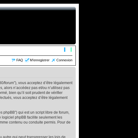
FAQ
M’enregistrer
Connexion
:80/forum”), vous acceptez d’être légalement
, alors n’accédez pas et/ou n’utilisez pas
é, bien qu’il soit prudent de vérifier
fectués, vous acceptez d’être légalement
s phpBB”) qui est un script libre de forum,
e logiciel phpBB facilite seulement les
comme contenu ou conduite permis. Pour de
 autre qui peut transgresser les lois de