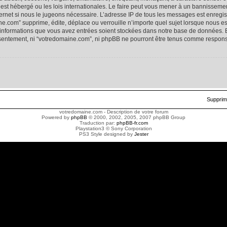
est hébergé ou les lois internationales. Le faire peut vous mener à un bannissem
internet si nous le jugeons nécessaire. L’adresse IP de tous les messages est enreg
e.com” supprime, édite, déplace ou verrouille n’importe quel sujet lorsque nous es
es informations que vous avez entrées soient stockées dans notre base de données. 
onsentement, ni “votredomaine.com”, ni phpBB ne pourront être tenus comme respons
Supprim
votredomaine.com - Description de votre forum
Powered by
phpBB
© 2000, 2002, 2005, 2007 phpBB Group
Traduction par:
phpBB-fr.com
Playstation3 © Sony Corporation
PS3 Style designed by
Jester