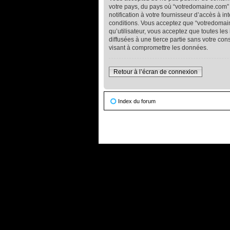
votre pays, du pays où “votredomaine.com” 
notification à votre fournisseur d’accès à 
conditions. Vous acceptez que “votredomain
qu’utilisateur, vous acceptez que toutes l
diffusées à une tierce partie sans votre c
visant à compromettre les données.
Retour à l’écran de connexion
Index du forum