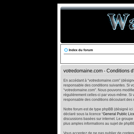
Index du forum
votredomaine.com - Conditions d’u
En accédant à “votredomaine.com” (désigné i
responsable des conditions suivantes. Si vo
“votredomaine.com”. Nous pouvons modifier c
régulièrement celles-ci par vous-même. Si 
responsable des conditions découlant des m
Notre forum est de type phpBB (désigné ici p
déclaré sous la licence “
General Public Lic
discussions basées sur internet. Le group
plus amples informations au sujet de phpBB
Vous acceptez de ne pas publier de contenu 