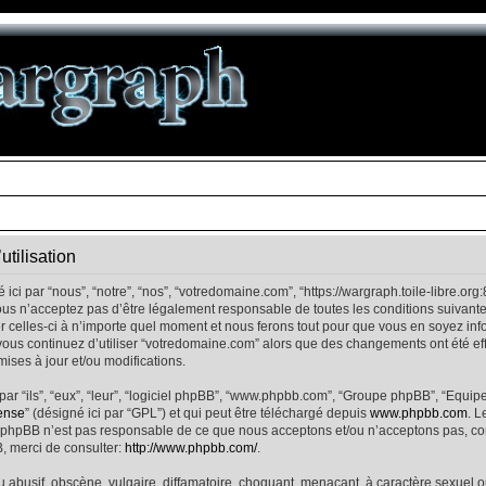
tilisation
ci par “nous”, “notre”, “nos”, “votredomaine.com”, “https://wargraph.toile-libre.org
us n’acceptez pas d’être légalement responsable de toutes les conditions suivantes
elles-ci à n’importe quel moment et nous ferons tout pour que vous en soyez inform
vous continuez d’utiliser “votredomaine.com” alors que des changements ont été ef
ises à jour et/ou modifications.
ar “ils”, “eux”, “leur”, “logiciel phpBB”, “www.phpbb.com”, “Groupe phpBB”, “Equipe
ense
” (désigné ici par “GPL”) et qui peut être téléchargé depuis
www.phpbb.com
. L
e phpBB n’est pas responsable de ce que nous acceptons et/ou n’acceptons pas, 
, merci de consulter:
http://www.phpbb.com/
.
abusif, obscène, vulgaire, diffamatoire, choquant, menaçant, à caractère sexuel ou