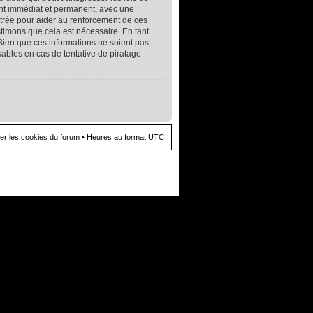
ent immédiat et permanent, avec une
istrée pour aider au renforcement de ces
timons que cela est nécessaire. En tant
Bien que ces informations ne soient pas
ables en cas de tentative de piratage
er les cookies du forum
• Heures au format UTC